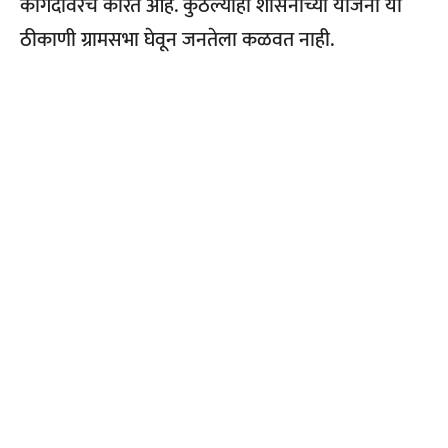
कागदावरच करित आहे. कुठल्याही शासनाच्या योजना या
ठीकाणी ग्रामसभा घेवून जनतेला कळवत नाही.