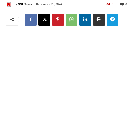
By
NNL Team
December 26, 2024
3
0