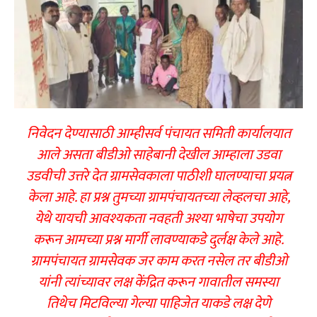
निवेदन देण्यासाठी आम्हीसर्व पंचायत समिती कार्यालयात
आले असता बीडीओ साहेबानी देखील आम्हाला उडवा
उडवीची उत्तरे देत ग्रामसेवकाला पाठीशी घालण्याचा प्रयत्न
केला आहे. हा प्रश्न तुमच्या ग्रामपंचायतच्या लेव्हलचा आहे,
येथे यायची आवश्यकता नवहती अश्या भाषेचा उपयोग
करून आमच्या प्रश्न मार्गी लावण्याकडे दुर्लक्ष केले आहे.
ग्रामपंचायत ग्रामसेवक जर काम करत नसेल तर बीडीओ
यांनी त्यांच्यावर लक्ष केंद्रित करून गावातील समस्या
तिथेच मिटविल्या गेल्या पाहिजेत याकडे लक्ष देणे