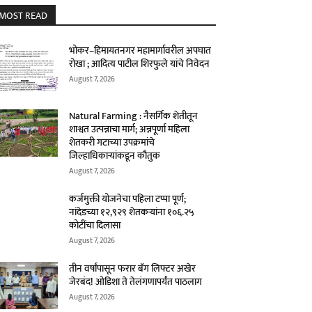
MOST READ
भोकर–हिमायतनगर महामार्गावरील अपघात
रोखा ; आदित्य पाटील शिरफुले यांचे निवेदन
August 7, 2026
Natural Farming : नैसर्गिक शेतीतून
शाश्वत उत्पन्नाचा मार्ग; अन्नपूर्णा महिला
शेतकरी गटाच्या उपक्रमांचे
जिल्हाधिकाऱ्यांकडून कौतुक
August 7, 2026
कर्जमुक्ती योजनेचा पहिला टप्पा पूर्ण;
नांदेडच्या १२,९२९ शेतकऱ्यांना १०६.२५
कोटींचा दिलासा
August 7, 2026
तीन वर्षांपासून फरार बॅग लिफ्टर अखेर
जेरबंद! ओडिशा ते तेलंगणापर्यंत पाठलाग
August 7, 2026