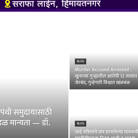
BLOG
Murder Accused Arrested :
खुनाच्या गुन्ह्यातील आरोपी 12 तासांत
जेरबंद, गुन्हेगारी विश्वात खळबळ
पंथी समुदायासाठी
ंडळ मान्यता — डॉ.
BLOG
आई वडिलांचे छत्र हरवलेल्या माधवच