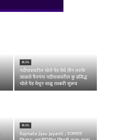
BLOG
नदीपात्रावरील चोले पेंड येथे तीन तराफे
जाळले पैनगंगा नदीपात्रावरील कु प्रसिद्ध
चोले पेंड येथून वाळू तस्करी सुरूच
BLOG
ी
Rajmata Jijau Jayanti ; राजमाता