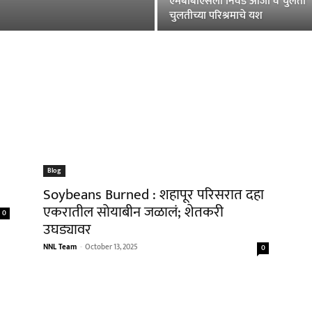
एमबीबीएसला निवड आजी व चुलता
चुलतीच्या परिश्रमाचे यश
Blog
Soybeans Burned : शहापूर परिसरात दहा
एकरातील सोयाबीन जळालं; शेतकरी
0
उघड्यावर
NNL Team
-
October 13, 2025
0