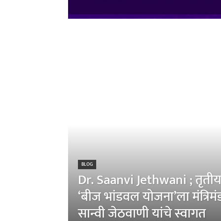
BLOG
Dr. Saanvi Jethwani ; तृतीय
‘बीज भांडवल योजना’ला मंत्रिम
सान्वी जेठवाणी यांचे स्वागत