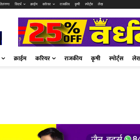
तेलंगणा
विदर्भ
क्राईम
करियर
राजकीय
कृषी
स्पोर्ट्स
लेख
क्राईम
करियर
राजकीय
कृषी
स्पोर्ट्स
ले