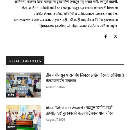
जाहिराती, बातम्या किंवा मजकुरास वृत्तवाहिणी तपासून पाहू शकत नाही. त्यामुळे बातमी,
लेख, जाहिरात, माहिती आणि इतर मजकूर यातून उद्भवणाऱ्या कोणत्याही विषयाला
संबंधित लेखक, वार्ताहर, प्रतिनिधी व जाहिरातदारच जबाबदार राहतील.
Nnlmarathi.com जबाबदार राहणार नाही. तरी काही वाद-विवाद निर्माण झाल्यास तो
हिमायतनगर (वाढोणा) जी.नांदेड न्यायालयांतर्गत चालविला जाईल.
RELATED ARTICLES
तीन वर्षांपासून फरार बॅग लिफ्टर अखेर जेरबंद! ओडिशा ते
तेलंगणापर्यंत पाठलाग
August 7, 2026
क्राईम
Ideal Tahsildar Award : महसूल दिनी ‘आदर्श
तहसीलदार’ पुरस्काराने पल्लवी टेमकर यांचा गौरव
August 7, 2026
करियर