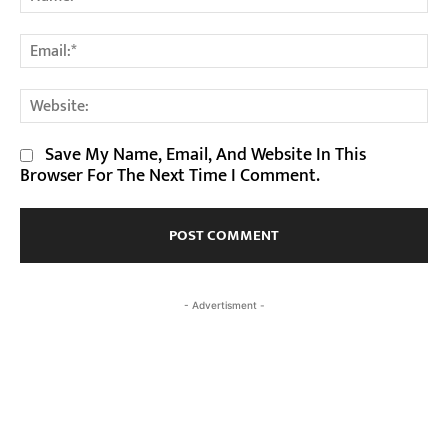
Em
We
Save My Name, Email, And Website In This
Browser For The Next Time I Comment.
- Advertisment -