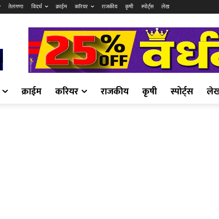
तेलंगणा
विदर्भ
क्राईम
करियर
राजकीय
कृषी
स्पोर्ट्स
लेख
क्राईम
करियर
राजकीय
कृषी
स्पोर्ट्स
ले