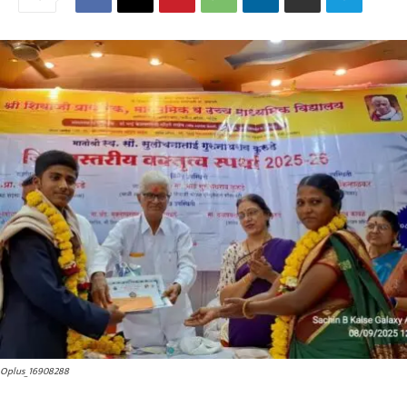
Oplus_16908288