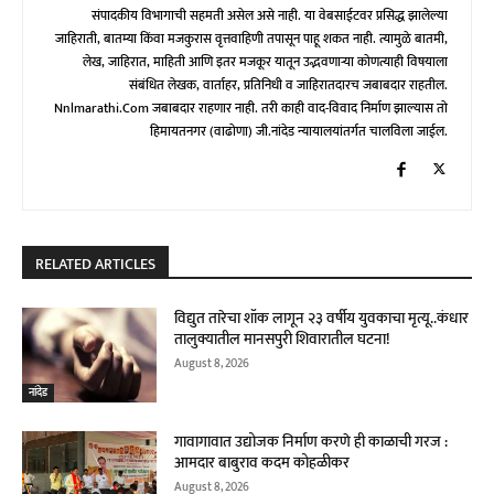
संपादकीय विभागाची सहमती असेल असे नाही. या वेबसाईटवर प्रसिद्ध झालेल्या
जाहिराती, बातम्या किंवा मजकुरास वृत्तवाहिणी तपासून पाहू शकत नाही. त्यामुळे बातमी,
लेख, जाहिरात, माहिती आणि इतर मजकूर यातून उद्भवणाऱ्या कोणत्याही विषयाला
संबंधित लेखक, वार्ताहर, प्रतिनिधी व जाहिरातदारच जबाबदार राहतील.
Nnlmarathi.com जबाबदार राहणार नाही. तरी काही वाद-विवाद निर्माण झाल्यास तो
हिमायतनगर (वाढोणा) जी.नांदेड न्यायालयांतर्गत चालविला जाईल.
RELATED ARTICLES
विद्युत तारेचा शॉक लागून २३ वर्षीय युवकाचा मृत्यू..कंधार
तालुक्यातील मानसपुरी शिवारातील घटना!
August 8, 2026
नांदेड
गावागावात उद्योजक निर्माण करणे ही काळाची गरज :
आमदार बाबुराव कदम कोहळीकर
August 8, 2026