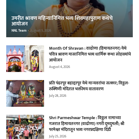
उमरीत श्रावण महिन्यानिमित्त भव्य शिवमहापुराण कथेचे
आयोजन
NNL Team
-
August 5, 2026
Month Of Shravan : वाढोणा (हिमायतनगर) येथे
पवित्र श्रावण मासानिमित्त भव्य धार्मिक कथा सोहळ्यांचे
आयोजन
August 4, 2026
प्रति पंढरपूर बहाद्दरपूर येथे मान्यवरांचा सत्कार; विठ्ठल-
रुक्मिणी मंदिरात भक्तीमय वातावरण
July 28, 2026
Shri Parmeshwar Temple : विठ्ठल नामाच्या
गजरात हिमायतनगर (वाढोणा) नगरी दुमदुमली; श्री
परमेश्वर मंदिरातून भव्य नगरप्रदक्षिणा दिंडी
July 25, 2026