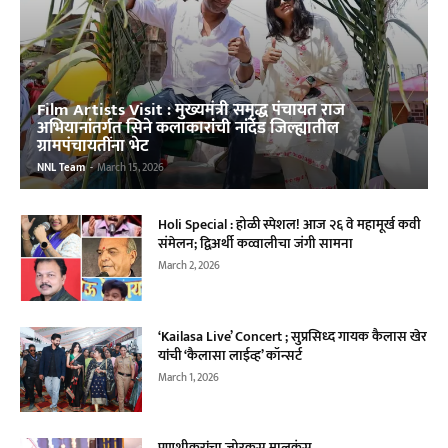
Film Artists Visit : मुख्यमंत्री समृद्ध पंचायत राज
अभियानांतर्गत सिने कलाकारांची नांदेड जिल्ह्यातील
ग्रामपंचायतींना भेट
NNL Team
-
March 15, 2026
Holi Special : होळी स्पेशल! आज २६ वे महामूर्ख कवी
संमेलन; द्विअर्थी कव्वालीचा जंगी सामना
March 2, 2026
‘Kailasa Live’ Concert ; सुप्रसिध्द गायक कैलास खेर
यांची ‌‘कैलासा लाईव्ह‌’ कॉन्सर्ट
March 1, 2026
पणशीकरांचा जोरकस मालकंस