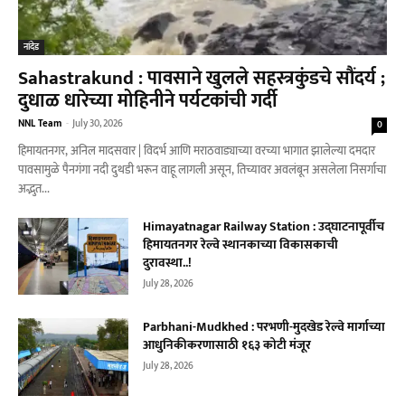
नांदेड
Sahastrakund : पावसाने खुलले सहस्त्रकुंडचे सौंदर्य ;
दुधाळ धारेच्या मोहिनीने पर्यटकांची गर्दी
NNL Team
-
July 30, 2026
0
हिमायतनगर, अनिल मादसवार | विदर्भ आणि मराठवाड्याच्या वरच्या भागात झालेल्या दमदार
पावसामुळे पैनगंगा नदी दुथडी भरून वाहू लागली असून, तिच्यावर अवलंबून असलेला निसर्गाचा
अद्भुत...
Himayatnagar Railway Station : उद्घाटनापूर्वीच
हिमायतनगर रेल्वे स्थानकाच्या विकासकाची
दुरावस्था..!
July 28, 2026
Parbhani-Mudkhed : परभणी-मुदखेड रेल्वे मार्गाच्या
आधुनिकीकरणासाठी १६३ कोटी मंजूर
July 28, 2026