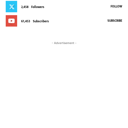
FOLLOW
2,458
Followers
SUBSCRIBE
61,453
Subscribers
- Advertisement -