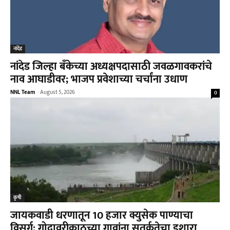
नांदेड
नांदेड जिल्हा बँकेच्या अध्यक्षपदासाठी जवळगावकरांचे
नाव आघाडीवर; भाजप प्रवेशाच्या चर्चांना उधाण
NNL Team
-
August 5, 2026
0
कृषी
जायकवाडी धरणातून 10 हजार क्युसेक पाण्याचा
विसर्ग; गोदावरीकाठच्या गावांना सतर्कतेचा इशारा