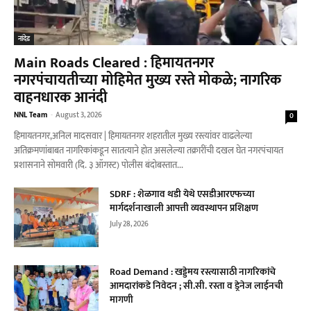
नांदेड
Main Roads Cleared : हिमायतनगर
नगरपंचायतीच्या मोहिमेत मुख्य रस्ते मोकळे; नागरिक
वाहनधारक आनंदी
NNL Team
-
August 3, 2026
0
हिमायतनगर,अनिल मादसवार | हिमायतनगर शहरातील मुख्य रस्त्यांवर वाढलेल्या
अतिक्रमणांबाबत नागरिकांकडून सातत्याने होत असलेल्या तक्रारींची दखल घेत नगरपंचायत
प्रशासनाने सोमवारी (दि. ३ ऑगस्ट) पोलीस बंदोबस्तात...
SDRF : शेळगाव थडी येथे एसडीआरएफच्या
मार्गदर्शनाखाली आपत्ती व्यवस्थापन प्रशिक्षण
July 28, 2026
Road Demand : खड्डेमय रस्त्यासाठी नागरिकांचे
आमदारांकडे निवेदन ; सी.सी. रस्ता व ड्रेनेज लाईनची
मागणी