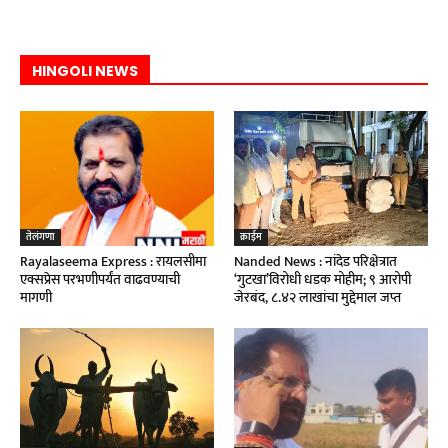
HINGOLI NEWS
तेलंगणा
क्राईम
Rayalaseema Express : रायलसीमा
Nanded News : नांदेड परिक्षेत्रात
एक्सप्रेस परभणीपर्यंत वाढवण्याची
‘गुटखा’विरोधी धडक मोहीम; ९ आरोपी
मागणी
जेरबंद, ८.४२ लाखांचा मुद्देमाल जप्त