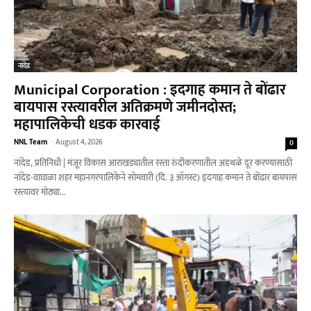
नांदेड
Municipal Corporation : इदगाह कमान ते बोंढार
बायपास रस्त्यावरील अतिक्रमणे जमीनदोस्त;
महापालिकेची धडक कारवाई
NNL Team
-
August 4, 2026
0
नांदेड, प्रतिनिधी | मंजूर विकास आराखड्यातील रस्ता रुंदीकरणातील अडथळे दूर करण्यासाठी
नांदेड-वाघाळा शहर महानगरपालिकेने सोमवारी (दि. ३ ऑगस्ट) इदगाह कमान ते बोंढार बायपास
रस्त्यावर मोठ्या...