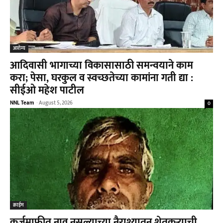
आरोग्य
आदिवासी भागाच्या विकासासाठी समन्वयाने काम
करा; पेसा, घरकुल व स्वच्छतेच्या कामांना गती द्या :
सीईओ महेश पाटील
NNL Team
-
August 5, 2026
0
क्राईम
कर्जमाफीत नाव नसल्याच्या नैराश्यातून शेतकऱ्याची