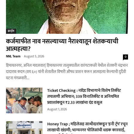
क्राईम
कर्जमाफीत नाव नसल्याच्या नैराश्यातून शेतकऱ्याची
आत्महत्या?
NNL Team
-
August 5, 2026
0
हिमायतनगर, अनिल मादसवार| हिमायतनगर तालुक्यातील वारंगटाकळी येथील शेतकरी चंद्रभान
दादाराव कदम (वय ६०) यांनी शेतातील विषारी औषध प्राशन करून आत्महत्या केल्याची दुर्दैवी
घटना मंगळवारी...
Ticket Checking : नांदेड विभागाचे विशेष तिकीट
तपासणी अभियान; 339 विनातिकीट व अनियमित
प्रवाशांकडून ₹2.33 लाखांचा दंड वसूल
August 1, 2026
Honey Trap ; महिलेसह साथीदारांकडून ‘हनी ट्रॅप’ रचून
लाखाची खंडणी; भाग्यनगर पोलिसांची धडक कारवाई,