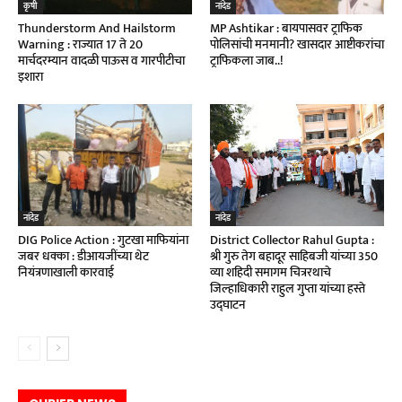
कृषी
नांदेड
Thunderstorm And Hailstorm
MP Ashtikar : बायपासवर ट्राफिक
Warning : राज्यात 17 ते 20
पोलिसांची मनमानी? खासदार आष्टीकरांचा
मार्चदरम्यान वादळी पाऊस व गारपीटीचा
ट्राफिकला जाब..!
इशारा
नांदेड
नांदेड
DIG Police Action : गुटखा माफियांना
District Collector Rahul Gupta :
जबर धक्का : डीआयजींच्या थेट
श्री गुरु तेग बहादूर साहिबजी यांच्या 350
नियंत्रणाखाली कारवाई
व्या शहिदी समागम चित्ररथाचे
जिल्हाधिकारी राहुल गुप्ता यांच्या हस्ते
उद्घाटन