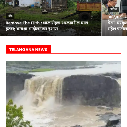
आरोग्य
आदिवासी भा
नांदेड
Remove The Filth : ध्वजारोहण स्थळावरील घाण
पेसा, घरकुल
हटवा; अन्यथा आंदोलनाचा इशारा
महेश पाटी
TELANGANA NEWS