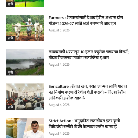
कृषी
Farmers : शेतकऱ्यांसाठी देशाबाहेरील अभ्यास दौरा
योजना 2026-27 साठी अर्ज करण्याचे आवाहन
August 5, 2026
कृषी
जायकवाडी धरणातून 10 हजार क्युसेक पाण्याचा विसर्ग;
गोदावरीकाठच्या गावांना सतर्कतेचा इशारा
August 4, 2026
कृषी
Sericulture : शेतात खत, घरात एकमत आणि गावात
पत निर्माण करणारी रेशीम शेती करावी – जिल्हा रेशीम
अधिकारी अशोक वडवळे
August 4, 2026
कृषी
Strict Action : अनुदानित खतांसोबत इतर कृषी
निविष्ठांची सक्तीने विक्री केल्यास कठोर कारवाई
August 4, 2026