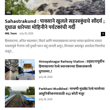
नांदेड
Sahastrakund : पावसाने खुलले सहस्त्रकुंडचे सौंदर्य ;
दुधाळ धारेच्या मोहिनीने पर्यटकांची गर्दी
NNL Team
-
July 30, 2026
0
हिमायतनगर, अनिल मादसवार | विदर्भ आणि मराठवाड्याच्या वरच्या भागात झालेल्या दमदार
पावसामुळे पैनगंगा नदी दुथडी भरून वाहू लागली असून, तिच्यावर अवलंबून असलेला निसर्गाचा
अद्भुत...
Himayatnagar Railway Station : उद्घाटनापूर्वीच
हिमायतनगर रेल्वे स्थानकाच्या विकासकाची
दुरावस्था..!
July 28, 2026
Parbhani-Mudkhed : परभणी-मुदखेड रेल्वे मार्गाच्या
आधुनिकीकरणासाठी १६३ कोटी मंजूर
July 28, 2026