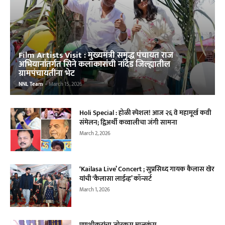
Film Artists Visit : मुख्यमंत्री समृद्ध पंचायत राज
अभियानांतर्गत सिने कलाकारांची नांदेड जिल्ह्यातील
ग्रामपंचायतींना भेट
NNL Team
-
March 15, 2026
Holi Special : होळी स्पेशल! आज २६ वे महामूर्ख कवी
संमेलन; द्विअर्थी कव्वालीचा जंगी सामना
March 2, 2026
‘Kailasa Live’ Concert ; सुप्रसिध्द गायक कैलास खेर
यांची ‌‘कैलासा लाईव्ह‌’ कॉन्सर्ट
March 1, 2026
पणशीकरांचा जोरकस मालकंस