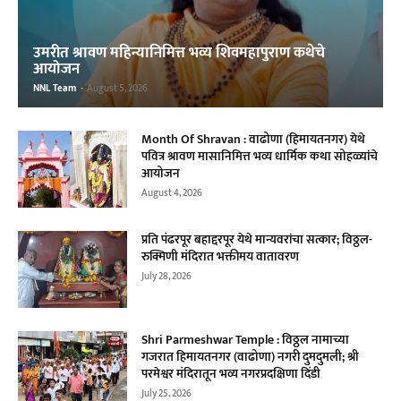
उमरीत श्रावण महिन्यानिमित्त भव्य शिवमहापुराण कथेचे
आयोजन
NNL Team
-
August 5, 2026
Month Of Shravan : वाढोणा (हिमायतनगर) येथे
पवित्र श्रावण मासानिमित्त भव्य धार्मिक कथा सोहळ्यांचे
आयोजन
August 4, 2026
प्रति पंढरपूर बहाद्दरपूर येथे मान्यवरांचा सत्कार; विठ्ठल-
रुक्मिणी मंदिरात भक्तीमय वातावरण
July 28, 2026
Shri Parmeshwar Temple : विठ्ठल नामाच्या
गजरात हिमायतनगर (वाढोणा) नगरी दुमदुमली; श्री
परमेश्वर मंदिरातून भव्य नगरप्रदक्षिणा दिंडी
July 25, 2026