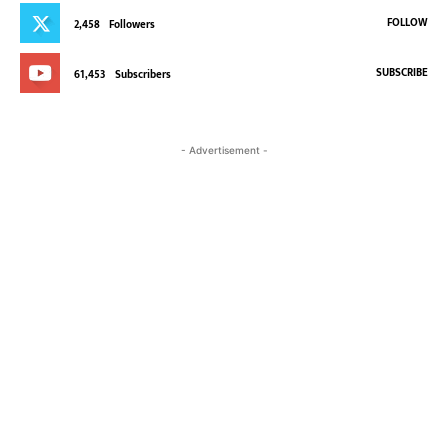
FOLLOW
2,458
Followers
SUBSCRIBE
61,453
Subscribers
- Advertisement -