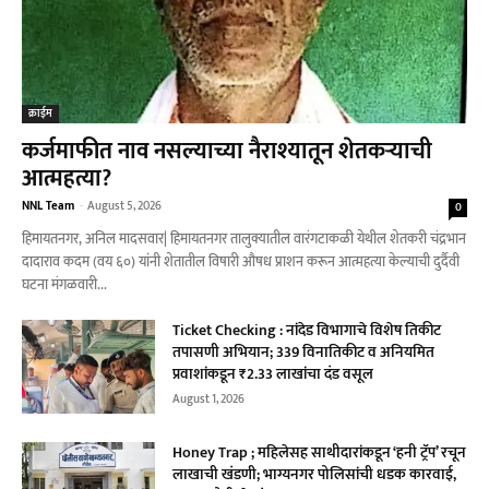
क्राईम
कर्जमाफीत नाव नसल्याच्या नैराश्यातून शेतकऱ्याची
आत्महत्या?
NNL Team
-
August 5, 2026
0
हिमायतनगर, अनिल मादसवार| हिमायतनगर तालुक्यातील वारंगटाकळी येथील शेतकरी चंद्रभान
दादाराव कदम (वय ६०) यांनी शेतातील विषारी औषध प्राशन करून आत्महत्या केल्याची दुर्दैवी
घटना मंगळवारी...
Ticket Checking : नांदेड विभागाचे विशेष तिकीट
तपासणी अभियान; 339 विनातिकीट व अनियमित
प्रवाशांकडून ₹2.33 लाखांचा दंड वसूल
August 1, 2026
Honey Trap ; महिलेसह साथीदारांकडून ‘हनी ट्रॅप’ रचून
लाखाची खंडणी; भाग्यनगर पोलिसांची धडक कारवाई,