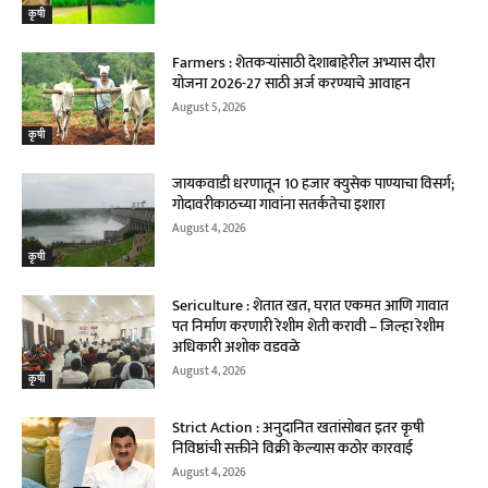
कृषी
Farmers : शेतकऱ्यांसाठी देशाबाहेरील अभ्यास दौरा
योजना 2026-27 साठी अर्ज करण्याचे आवाहन
August 5, 2026
कृषी
जायकवाडी धरणातून 10 हजार क्युसेक पाण्याचा विसर्ग;
गोदावरीकाठच्या गावांना सतर्कतेचा इशारा
August 4, 2026
कृषी
Sericulture : शेतात खत, घरात एकमत आणि गावात
पत निर्माण करणारी रेशीम शेती करावी – जिल्हा रेशीम
अधिकारी अशोक वडवळे
August 4, 2026
कृषी
Strict Action : अनुदानित खतांसोबत इतर कृषी
निविष्ठांची सक्तीने विक्री केल्यास कठोर कारवाई
August 4, 2026