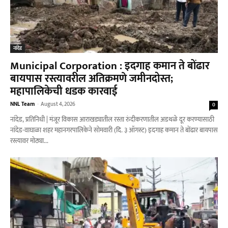
नांदेड
Municipal Corporation : इदगाह कमान ते बोंढार
बायपास रस्त्यावरील अतिक्रमणे जमीनदोस्त;
महापालिकेची धडक कारवाई
NNL Team
-
August 4, 2026
0
नांदेड, प्रतिनिधी | मंजूर विकास आराखड्यातील रस्ता रुंदीकरणातील अडथळे दूर करण्यासाठी
नांदेड-वाघाळा शहर महानगरपालिकेने सोमवारी (दि. ३ ऑगस्ट) इदगाह कमान ते बोंढार बायपास
रस्त्यावर मोठ्या...