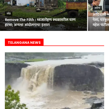
आरोग्य
आदिवासी भा
नांदेड
Remove The Filth : ध्वजारोहण स्थळावरील घाण
पेसा, घरकुल
हटवा; अन्यथा आंदोलनाचा इशारा
महेश पाटी
TELANGANA NEWS