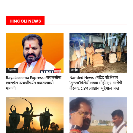
HINGOLI NEWS
तेलंगणा
क्राईम
Rayalaseema Express : रायलसीमा
Nanded News : नांदेड परिक्षेत्रात
एक्सप्रेस परभणीपर्यंत वाढवण्याची
‘गुटखा’विरोधी धडक मोहीम; ९ आरोपी
मागणी
जेरबंद, ८.४२ लाखांचा मुद्देमाल जप्त