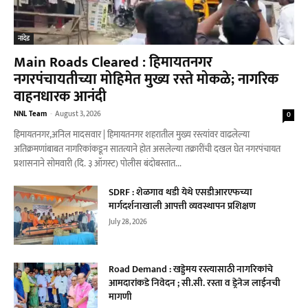
नांदेड
Main Roads Cleared : हिमायतनगर
नगरपंचायतीच्या मोहिमेत मुख्य रस्ते मोकळे; नागरिक
वाहनधारक आनंदी
NNL Team
-
August 3, 2026
0
हिमायतनगर,अनिल मादसवार | हिमायतनगर शहरातील मुख्य रस्त्यांवर वाढलेल्या
अतिक्रमणांबाबत नागरिकांकडून सातत्याने होत असलेल्या तक्रारींची दखल घेत नगरपंचायत
प्रशासनाने सोमवारी (दि. ३ ऑगस्ट) पोलीस बंदोबस्तात...
SDRF : शेळगाव थडी येथे एसडीआरएफच्या
मार्गदर्शनाखाली आपत्ती व्यवस्थापन प्रशिक्षण
July 28, 2026
Road Demand : खड्डेमय रस्त्यासाठी नागरिकांचे
आमदारांकडे निवेदन ; सी.सी. रस्ता व ड्रेनेज लाईनची
मागणी