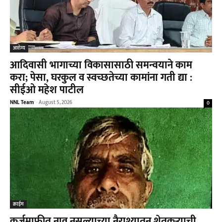
आरोग्य
आदिवासी भागाच्या विकासासाठी समन्वयाने काम
करा; पेसा, घरकुल व स्वच्छतेच्या कामांना गती द्या :
सीईओ महेश पाटील
NNL Team
-
August 5, 2026
0
क्राईम
कर्जमाफीत नाव नसल्याच्या नैराश्यातून शेतकऱ्याची