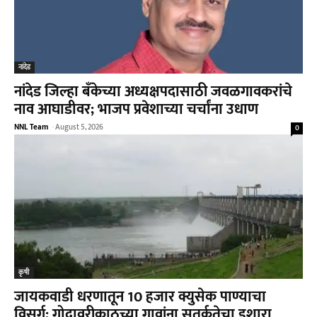
नांदेड
नांदेड जिल्हा बँकेच्या अध्यक्षपदासाठी जवळगावकरांचे
नाव आघाडीवर; भाजप प्रवेशाच्या चर्चांना उधाण
NNL Team
-
August 5, 2026
0
कृषी
जायकवाडी धरणातून 10 हजार क्युसेक पाण्याचा
विसर्ग; गोदावरीकाठच्या गावांना सतर्कतेचा इशारा