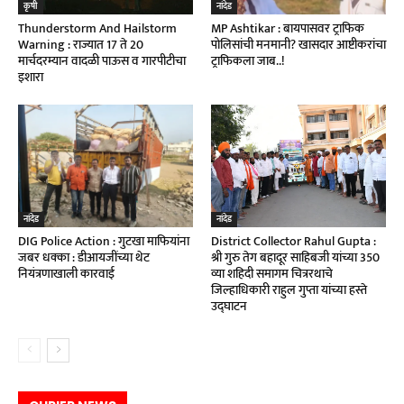
कृषी
नांदेड
Thunderstorm And Hailstorm
MP Ashtikar : बायपासवर ट्राफिक
Warning : राज्यात 17 ते 20
पोलिसांची मनमानी? खासदार आष्टीकरांचा
मार्चदरम्यान वादळी पाऊस व गारपीटीचा
ट्राफिकला जाब..!
इशारा
नांदेड
नांदेड
DIG Police Action : गुटखा माफियांना
District Collector Rahul Gupta :
जबर धक्का : डीआयजींच्या थेट
श्री गुरु तेग बहादूर साहिबजी यांच्या 350
नियंत्रणाखाली कारवाई
व्या शहिदी समागम चित्ररथाचे
जिल्हाधिकारी राहुल गुप्ता यांच्या हस्ते
उद्घाटन