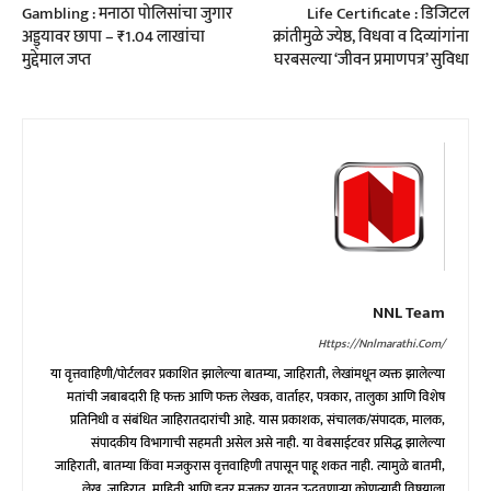
Gambling : मनाठा पोलिसांचा जुगार
Life Certificate : डिजिटल
अड्ड्यावर छापा – ₹1.04 लाखांचा
क्रांतीमुळे ज्येष्ठ, विधवा व दिव्यांगांना
मुद्देमाल जप्त
घरबसल्या ‘जीवन प्रमाणपत्र’ सुविधा
NNL Team
Https://nnlmarathi.com/
या वृत्तवाहिणी/पोर्टलवर प्रकाशित झालेल्या बातम्या, जाहिराती, लेखांमधून व्यक्त झालेल्या
मतांची जबाबदारी हि फक्त आणि फक्त लेखक, वार्ताहर, पत्रकार, तालुका आणि विशेष
प्रतिनिधी व संबंधित जाहिरातदारांची आहे. यास प्रकाशक, संचालक/संपादक, मालक,
संपादकीय विभागाची सहमती असेल असे नाही. या वेबसाईटवर प्रसिद्ध झालेल्या
जाहिराती, बातम्या किंवा मजकुरास वृत्तवाहिणी तपासून पाहू शकत नाही. त्यामुळे बातमी,
लेख, जाहिरात, माहिती आणि इतर मजकूर यातून उद्भवणाऱ्या कोणत्याही विषयाला