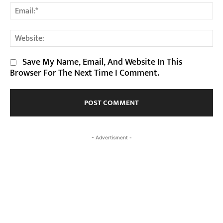
Em
We
Save My Name, Email, And Website In This
Browser For The Next Time I Comment.
- Advertisment -