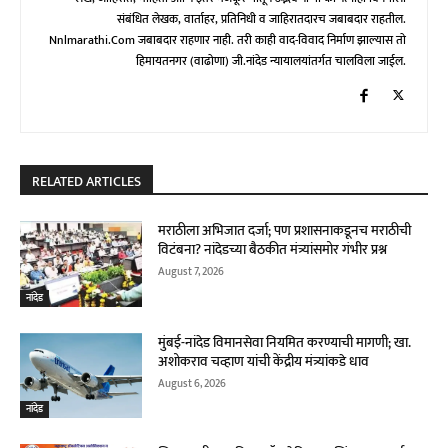
संबंधित लेखक, वार्ताहर, प्रतिनिधी व जाहिरातदारच जबाबदार राहतील.
Nnlmarathi.com जबाबदार राहणार नाही. तरी काही वाद-विवाद निर्माण झाल्यास तो
हिमायतनगर (वाढोणा) जी.नांदेड न्यायालयांतर्गत चालविला जाईल.
RELATED ARTICLES
मराठीला अभिजात दर्जा; पण प्रशासनाकडूनच मराठीची
विटंबना? नांदेडच्या बैठकीत मंत्र्यांसमोर गंभीर प्रश्न
August 7, 2026
नांदेड
मुंबई-नांदेड विमानसेवा नियमित करण्याची मागणी; खा.
अशोकराव चव्हाण यांची केंद्रीय मंत्र्यांकडे धाव
August 6, 2026
नांदेड