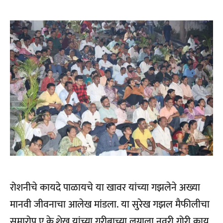
रोशनीचे कायदे पाळायचे या खावर यांच्या गझलेने अख्या
मानवी जीवनाचा आलेख मांडला.
या सुरेख गझल मैफीलीचा
समारोप ए.के.शेख यांच्या गरीबाच्या लग्नाला नवरी गोरी काय