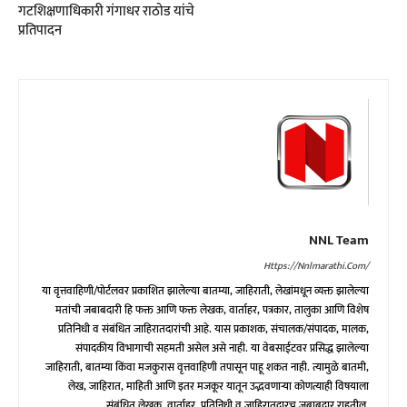
गटशिक्षणाधिकारी गंगाधर राठोड यांचे
प्रतिपादन
NNL Team
Https://nnlmarathi.com/
या वृत्तवाहिणी/पोर्टलवर प्रकाशित झालेल्या बातम्या, जाहिराती, लेखांमधून व्यक्त झालेल्या
मतांची जबाबदारी हि फक्त आणि फक्त लेखक, वार्ताहर, पत्रकार, तालुका आणि विशेष
प्रतिनिधी व संबंधित जाहिरातदारांची आहे. यास प्रकाशक, संचालक/संपादक, मालक,
संपादकीय विभागाची सहमती असेल असे नाही. या वेबसाईटवर प्रसिद्ध झालेल्या
जाहिराती, बातम्या किंवा मजकुरास वृत्तवाहिणी तपासून पाहू शकत नाही. त्यामुळे बातमी,
लेख, जाहिरात, माहिती आणि इतर मजकूर यातून उद्भवणाऱ्या कोणत्याही विषयाला
संबंधित लेखक, वार्ताहर, प्रतिनिधी व जाहिरातदारच जबाबदार राहतील.