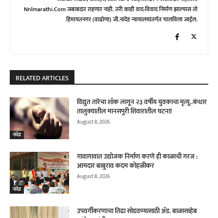
Nnlmarathi.com जबाबदार राहणार नाही. तरी काही वाद-विवाद निर्माण झाल्यास तो
हिमायतनगर (वाढोणा) जी.नांदेड न्यायालयांतर्गत चालविला जाईल.
RELATED ARTICLES
विद्युत तारेचा शॉक लागून २३ वर्षीय युवकाचा मृत्यू..कंधार
तालुक्यातील मानसपुरी शिवारातील घटना!
August 8, 2026
नांदेड
गावागावात उद्योजक निर्माण करणे ही काळाची गरज :
आमदार बाबुराव कदम कोहळीकर
August 8, 2026
नांदेड
उपवर्गीकरणाचा तिढा सोडवण्यासाठी ॲड. बाळासाहेब