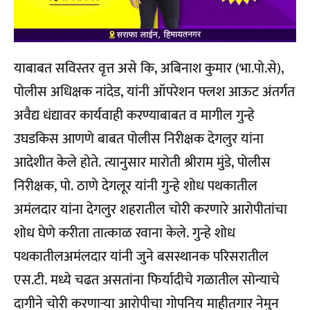
याबाबत सविस्तर वृत्त असे कि, अबिनाश कुमार (भा.पो.से),
पोलीस अधिक्षक नांदेड, यांनी ऑपरेशन फ्लश आऊट अंतर्गत
अवैद्य धंद्यावर कार्यवाही करण्याबाबत व मागील गुन्हे
उघडकिस आणणे बाबत पोलीस निरीक्षक देगलुर यांना
आदेशीत केले होते. त्यानुसार मारोती श्रीराम मुंडे, पोलीस
निरीक्षक, पो. ठाणे देगलूर यांनी गुन्हे शोध पथकातील
अमंलदार यांना देगलुर शहरातील चोरी करणारे आरोपीतांचा
शोध घेणे करीता तात्काळ रवाना केले. गुन्हे शोध
पथकातीलअमंलदार यांनी जुने बसस्थानक परिसरातील
एस.टी. मध्ये चढत असतांना फिर्यादीचे गळातील सोन्याचे
दागीने चोरी करणाऱ्या आरोपीचा गोपनिय माहीतगार नेमुन