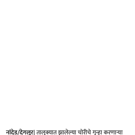
नांदेड/देगलूर|
तालुक्यात झालेल्या चोरीचे गुन्हा करणाऱ्या