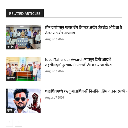
RELATED ARTICLES
तीन वर्षांपासून फरार बॅग लिफ्टर अखेर जेरबंद! ओडिशा ते
तेलंगणापर्यंत पाठलाग
August 7, 2026
क्राईम
Ideal Tahsildar Award : महसूल दिनी ‘आदर्श
तहसीलदार’ पुरस्काराने पल्लवी टेमकर यांचा गौरव
August 7, 2026
करियर
धाराशिवमध्ये १५ कृषी अधिकारी निलंबित; हिमायतनगरमध्ये च
August 7, 2026
कृषी