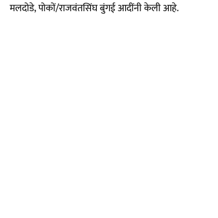
मलदोडे, पोकों/राजवंतसिंघ बुंगई आदींनी केली आहे.