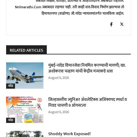
संबंधित लेखक, वार्ताहर, प्रतिनिधी व जाहिरातदारच जबाबदार राहतील.
Nnlmarathi.com जबाबदार राहणार नाही. तरी काही वाद-विवाद निर्माण झाल्यास तो
हिमायतनगर (वाढोणा) जी.नांदेड न्यायालयांतर्गत चालविला जाईल.
RELATED ARTICLES
मुंबई-नांदेड विमानसेवा नियमित करण्याची मागणी; खा.
अशोकराव चव्हाण यांची केंद्रीय मंत्र्यांकडे धाव
August 6, 2026
नांदेड
जिल्हास्तरीय ज्युनिअर ॲथलेटिक्स अजिंक्यपद स्पर्धा व
निवड चाचणी 9 ऑगस्टला
August 6, 2026
नांदेड
Shoddy Work Exposed!