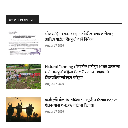
MOST POPULAR
भोकर–हिमायतनगर महामार्गावरील अपघात रोखा ;
आदित्य पाटील शिरफुले यांचे निवेदन
August 7, 2026
Natural Farming : नैसर्गिक शेतीतून शाश्वत उत्पन्नाचा
मार्ग; अन्नपूर्णा महिला शेतकरी गटाच्या उपक्रमांचे
जिल्हाधिकाऱ्यांकडून कौतुक
August 7, 2026
कर्जमुक्ती योजनेचा पहिला टप्पा पूर्ण; नांदेडच्या १२,९२९
शेतकऱ्यांना १०६.२५ कोटींचा दिलासा
August 7, 2026