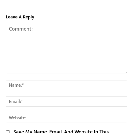
Leave A Reply
Comment:
Na
Em
We
Save My Name, Email, And Website In This