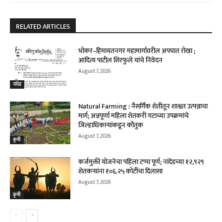
RELATED ARTICLES
भोकर–हिमायतनगर महामार्गावरील अपघात रोखा ;
आदित्य पाटील शिरफुले यांचे निवेदन
August 7, 2026
नांदेड
Natural Farming : नैसर्गिक शेतीतून शाश्वत उत्पन्नाचा
मार्ग; अन्नपूर्णा महिला शेतकरी गटाच्या उपक्रमांचे
जिल्हाधिकाऱ्यांकडून कौतुक
August 7, 2026
कृषी
कर्जमुक्ती योजनेचा पहिला टप्पा पूर्ण; नांदेडच्या १२,९२९
शेतकऱ्यांना १०६.२५ कोटींचा दिलासा
August 7, 2026
कृषी