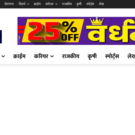
तेलंगणा
विदर्भ
क्राईम
करियर
राजकीय
कृषी
स्पोर्ट्स
लेख
क्राईम
करियर
राजकीय
कृषी
स्पोर्ट्स
ले