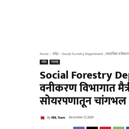
Home
नांदेड
Social Forestry Department ; सामाजिक वनीकरण वि
नांदेड
महाराष्ट्र
Social Forestry D
वनीकरण विभागात मैत्र
सोयरपणातून चांगभल
By
NNL Team
December 27, 2024