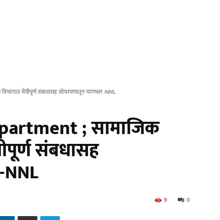
भागात मैत्रीपूर्ण संबधासह सोयरपणातून चांगभल -NNL
epartment ; सामाजिक
ीपूर्ण संबधासह
 -NNL
9
0