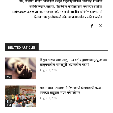
लेख, जाहिरात, माहिती आणि इतर मजकूर यातून उद्भवणाऱ्या कोणत्याही विषयाला
संबंधित लेखक, वार्ताहर, प्रतिनिधी व जाहिरातदारच जबाबदार राहतील.
Nnlmarathi.com जबाबदार राहणार नाही. तरी काही वाद-विवाद निर्माण झाल्यास तो
हिमायतनगर (वाढोणा) जी.नांदेड न्यायालयांतर्गत चालविला जाईल.
RELATED ARTICLES
विद्युत तारेचा शॉक लागून २३ वर्षीय युवकाचा मृत्यू..कंधार
तालुक्यातील मानसपुरी शिवारातील घटना!
August 8, 2026
नांदेड
गावागावात उद्योजक निर्माण करणे ही काळाची गरज :
आमदार बाबुराव कदम कोहळीकर
August 8, 2026
नांदेड