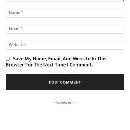
Comment:
Na
Em
We
Save My Name, Email, And Website In This
Browser For The Next Time I Comment.
- Advertisment -