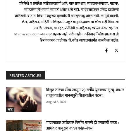
प्रतिनिधी व संबंधित जाहिरातदारांची आहे. यास प्रकाशक, संचालक/संपादक, मालक,
संपादकीय विभागाची सहमती असेल असे नाही. या वेबसाईटवर प्रसिद्ध झालेल्या
जाहिराती, बातम्या किंवा मजकुरास वृत्तवाहिणी तपासून पाहू शकत नाही. त्यामुळे बातमी,
लेख, जाहिरात, माहिती आणि इतर मजकूर यातून उद्भवणाऱ्या कोणत्याही विषयाला
संबंधित लेखक, वार्ताहर, प्रतिनिधी व जाहिरातदारच जबाबदार राहतील.
Nnlmarathi.com जबाबदार राहणार नाही. तरी काही वाद-विवाद निर्माण झाल्यास तो
हिमायतनगर (वाढोणा) जी.नांदेड न्यायालयांतर्गत चालविला जाईल.
RELATED ARTICLES
विद्युत तारेचा शॉक लागून २३ वर्षीय युवकाचा मृत्यू..कंधार
तालुक्यातील मानसपुरी शिवारातील घटना!
August 8, 2026
नांदेड
गावागावात उद्योजक निर्माण करणे ही काळाची गरज :
आमदार बाबुराव कदम कोहळीकर