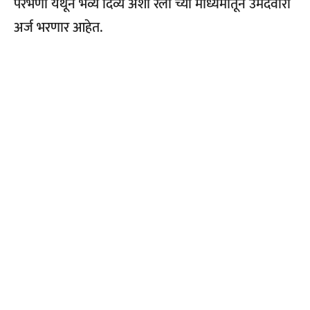
परभणी येथून भव्य दिव्य अशी रॅली च्या माध्यमातून उमेदवारी
अर्ज भरणार आहेत.