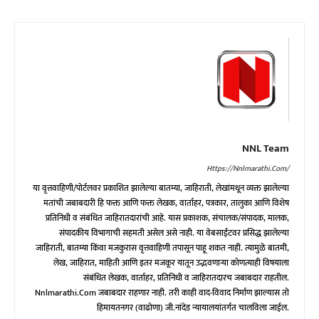
NNL Team
Https://nnlmarathi.com/
या वृत्तवाहिणी/पोर्टलवर प्रकाशित झालेल्या बातम्या, जाहिराती, लेखांमधून व्यक्त झालेल्या
मतांची जबाबदारी हि फक्त आणि फक्त लेखक, वार्ताहर, पत्रकार, तालुका आणि विशेष
प्रतिनिधी व संबंधित जाहिरातदारांची आहे. यास प्रकाशक, संचालक/संपादक, मालक,
संपादकीय विभागाची सहमती असेल असे नाही. या वेबसाईटवर प्रसिद्ध झालेल्या
जाहिराती, बातम्या किंवा मजकुरास वृत्तवाहिणी तपासून पाहू शकत नाही. त्यामुळे बातमी,
लेख, जाहिरात, माहिती आणि इतर मजकूर यातून उद्भवणाऱ्या कोणत्याही विषयाला
संबंधित लेखक, वार्ताहर, प्रतिनिधी व जाहिरातदारच जबाबदार राहतील.
Nnlmarathi.com जबाबदार राहणार नाही. तरी काही वाद-विवाद निर्माण झाल्यास तो
हिमायतनगर (वाढोणा) जी.नांदेड न्यायालयांतर्गत चालविला जाईल.