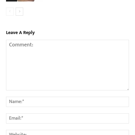
Leave A Reply
Comment:
Na
Em
We