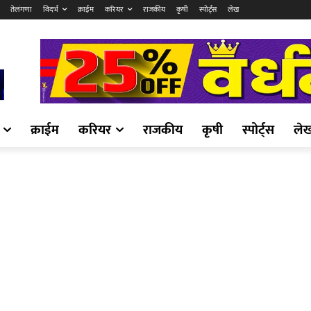
तेलंगणा
विदर्भ
क्राईम
करियर
राजकीय
कृषी
स्पोर्ट्स
लेख
क्राईम
करियर
राजकीय
कृषी
स्पोर्ट्स
ले