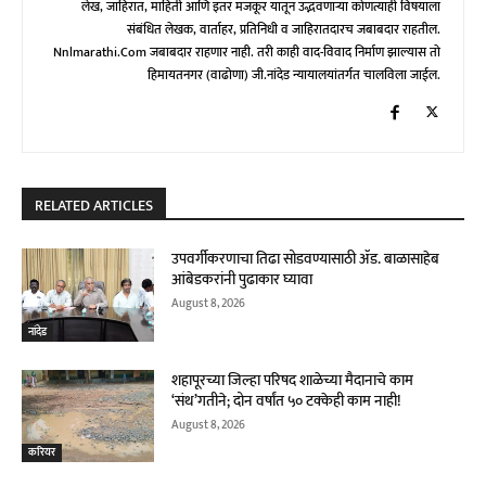
लेख, जाहिरात, माहिती आणि इतर मजकूर यातून उद्भवणाऱ्या कोणत्याही विषयाला
संबंधित लेखक, वार्ताहर, प्रतिनिधी व जाहिरातदारच जबाबदार राहतील.
Nnlmarathi.com जबाबदार राहणार नाही. तरी काही वाद-विवाद निर्माण झाल्यास तो
हिमायतनगर (वाढोणा) जी.नांदेड न्यायालयांतर्गत चालविला जाईल.
RELATED ARTICLES
उपवर्गीकरणाचा तिढा सोडवण्यासाठी ॲड. बाळासाहेब
आंबेडकरांनी पुढाकार घ्यावा
August 8, 2026
नांदेड
शहापूरच्या जिल्हा परिषद शाळेच्या मैदानाचे काम
‘संथ’गतीने; दोन वर्षांत ५० टक्केही काम नाही!
August 8, 2026
करियर