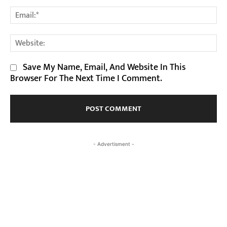
Em
We
Save My Name, Email, And Website In This
Browser For The Next Time I Comment.
- Advertisment -