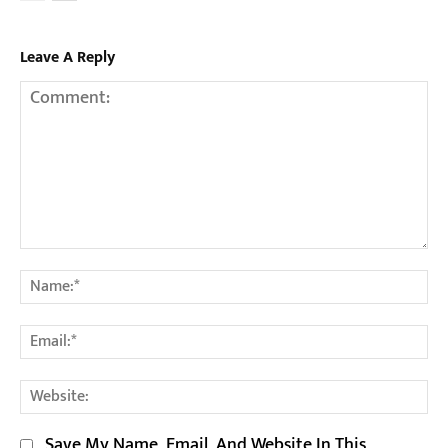
Leave A Reply
Comment:
Na
Em
We
Save My Name, Email, And Website In This