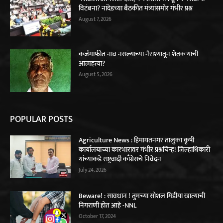
विटंबना? नांदेडच्या बैठकीत मंत्र्यांसमोर गंभीर प्रश्न
August 7, 2026
कर्जमाफीत नाव नसल्याच्या नैराश्यातून शेतकऱ्याची
आत्महत्या?
August 5, 2026
POPULAR POSTS
Agriculture News : हिमायतनगर तालुका कृषी
कार्यालयाच्या कारभारावर गंभीर प्रश्नचिन्ह! जिल्हाधिकारी
यांच्याकडे राष्ट्रवादी काँग्रेसचे निवेदन
July 24, 2026
Beware! : सावधान ! तुमच्‍या सोशल मिडीया खात्‍याची
निगराणी होत आहे -NNL
October 17, 2024