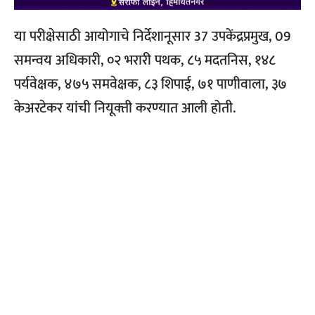
या परीक्षेसाठी आयोगाचे निर्देशानूसार 37 उपकेंद्रप्रमुख, 09
समन्‍वय अधिकारी, ०२ भरारी पथक, ८५ मदतनिस, १४८
पर्यवेक्षक, ४७५ समवेक्षक, ८३ शिपाई, ७१ पाणीवाला, ३७
केअरटेकर यांची नियूक्‍ती करण्‍यात आली होती.