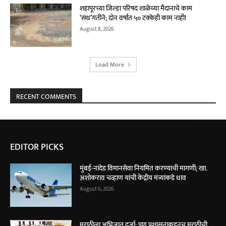
शहापूरच्या जिल्हा परिषद शाळेच्या मैदानाचे काम
‘संथ’गतीने; दोन वर्षांत ५० टक्केही काम नाही!
August 8, 2026
Load More
RECENT COMMENTS
EDITOR PICKS
मुंबई-नांदेड विमानसेवा नियमित करण्याची मागणी; खा.
अशोकराव चव्हाण यांची केंद्रीय मंत्र्यांकडे धाव
August 6, 2026
मराठीला अभिजात दर्जा; पण प्रशासनाकडूनच मराठीची