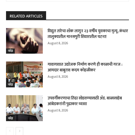
RELATED ARTICLES
विद्युत तारेचा शॉक लागून २३ वर्षीय युवकाचा मृत्यू..कंधार
तालुक्यातील मानसपुरी शिवारातील घटना!
August 8, 2026
नांदेड
गावागावात उद्योजक निर्माण करणे ही काळाची गरज :
आमदार बाबुराव कदम कोहळीकर
August 8, 2026
नांदेड
उपवर्गीकरणाचा तिढा सोडवण्यासाठी ॲड. बाळासाहेब
आंबेडकरांनी पुढाकार घ्यावा
August 8, 2026
नांदेड