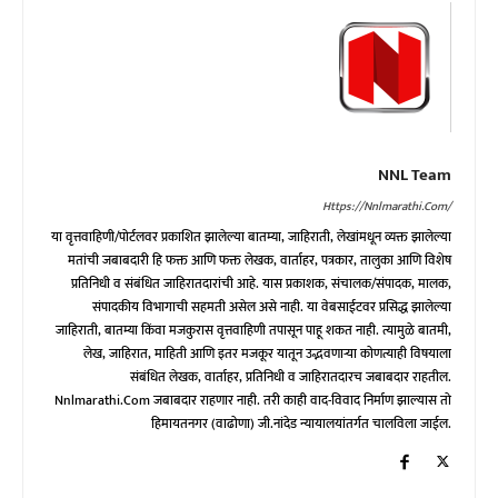
NNL Team
Https://nnlmarathi.com/
या वृत्तवाहिणी/पोर्टलवर प्रकाशित झालेल्या बातम्या, जाहिराती, लेखांमधून व्यक्त झालेल्या
मतांची जबाबदारी हि फक्त आणि फक्त लेखक, वार्ताहर, पत्रकार, तालुका आणि विशेष
प्रतिनिधी व संबंधित जाहिरातदारांची आहे. यास प्रकाशक, संचालक/संपादक, मालक,
संपादकीय विभागाची सहमती असेल असे नाही. या वेबसाईटवर प्रसिद्ध झालेल्या
जाहिराती, बातम्या किंवा मजकुरास वृत्तवाहिणी तपासून पाहू शकत नाही. त्यामुळे बातमी,
लेख, जाहिरात, माहिती आणि इतर मजकूर यातून उद्भवणाऱ्या कोणत्याही विषयाला
संबंधित लेखक, वार्ताहर, प्रतिनिधी व जाहिरातदारच जबाबदार राहतील.
Nnlmarathi.com जबाबदार राहणार नाही. तरी काही वाद-विवाद निर्माण झाल्यास तो
हिमायतनगर (वाढोणा) जी.नांदेड न्यायालयांतर्गत चालविला जाईल.