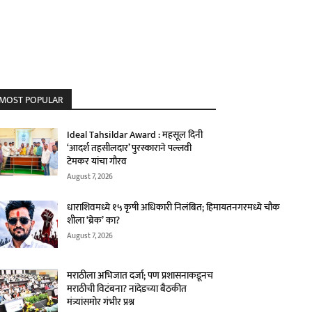
MOST POPULAR
Ideal Tahsildar Award : महसूल दिनी
‘आदर्श तहसीलदार’ पुरस्काराने पल्लवी
टेमकर यांचा गौरव
August 7, 2026
धाराशिवमध्ये १५ कृषी अधिकारी निलंबित; हिमायतनगरमध्ये चौक
शीला ‘ब्रेक’ का?
August 7, 2026
मराठीला अभिजात दर्जा; पण प्रशासनाकडूनच
मराठीची विटंबना? नांदेडच्या बैठकीत
मंत्र्यांसमोर गंभीर प्रश्न