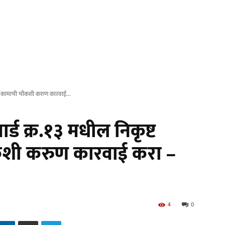
या कामाची चौकशी करुण कारवाई...
ड क्र.१३ मधील निकृष्ट
कशी करुण कारवाई करा –
4
0