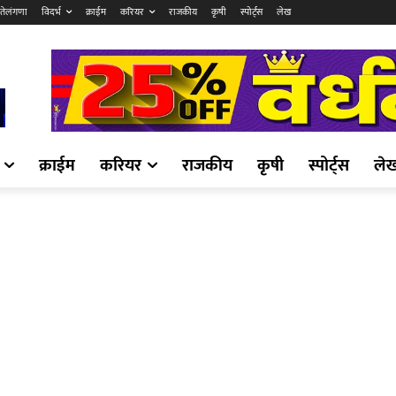
तेलंगणा
विदर्भ
क्राईम
करियर
राजकीय
कृषी
स्पोर्ट्स
लेख
क्राईम
करियर
राजकीय
कृषी
स्पोर्ट्स
ले