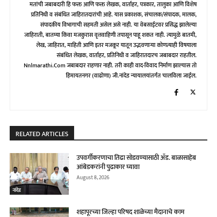
मतांची जबाबदारी हि फक्त आणि फक्त लेखक, वार्ताहर, पत्रकार, तालुका आणि विशेष
प्रतिनिधी व संबंधित जाहिरातदारांची आहे. यास प्रकाशक, संचालक/संपादक, मालक,
संपादकीय विभागाची सहमती असेल असे नाही. या वेबसाईटवर प्रसिद्ध झालेल्या
जाहिराती, बातम्या किंवा मजकुरास वृत्तवाहिणी तपासून पाहू शकत नाही. त्यामुळे बातमी,
लेख, जाहिरात, माहिती आणि इतर मजकूर यातून उद्भवणाऱ्या कोणत्याही विषयाला
संबंधित लेखक, वार्ताहर, प्रतिनिधी व जाहिरातदारच जबाबदार राहतील.
Nnlmarathi.com जबाबदार राहणार नाही. तरी काही वाद-विवाद निर्माण झाल्यास तो
हिमायतनगर (वाढोणा) जी.नांदेड न्यायालयांतर्गत चालविला जाईल.
RELATED ARTICLES
उपवर्गीकरणाचा तिढा सोडवण्यासाठी ॲड. बाळासाहेब
आंबेडकरांनी पुढाकार घ्यावा
August 8, 2026
नांदेड
शहापूरच्या जिल्हा परिषद शाळेच्या मैदानाचे काम