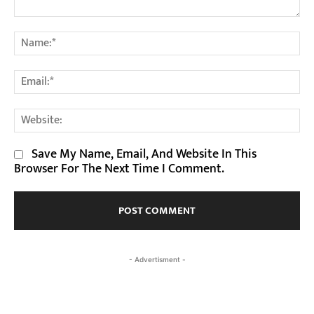
Comment:
Na
Em
We
Save My Name, Email, And Website In This
Browser For The Next Time I Comment.
- Advertisment -