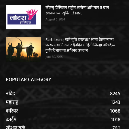
लोटस् हॉस्पिटल राष्ट्रीय आरोग्य अभियान व बाल
स्वास्थ्याच्या सूचित…! NNL
August 5, 2024
Fartilizers ; खते कुठे उपलब्ध? आता शेतकऱ्यांना
घरबसल्या मिळणार दैनंदिन माहिती जिल्‍हा परिषदेच्‍या
कृषि विभागाचा अभिनव उपक्रम
June 30, 2025
POPULAR CATEGORY
नांदेड
8245
महाराष्ट्र
1243
करियर
1068
क्राईम
1018
सोशल वर्क
760