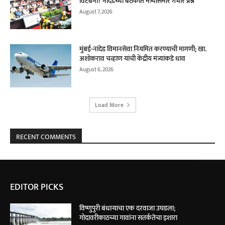
विटंबना? नांदेडच्या बैठकीत मंत्र्यांसमोर गंभीर प्रश्न
August 7, 2026
मुंबई-नांदेड विमानसेवा नियमित करण्याची मागणी; खा.
अशोकराव चव्हाण यांची केंद्रीय मंत्र्यांकडे धाव
August 6, 2026
Load More
RECENT COMMENTS
EDITOR PICKS
विष्णुपुरी बंधाऱ्याचा एक दरवाजा उघडला;
गोदावरीकाठच्या गावांना सतर्कतेचा इशारा