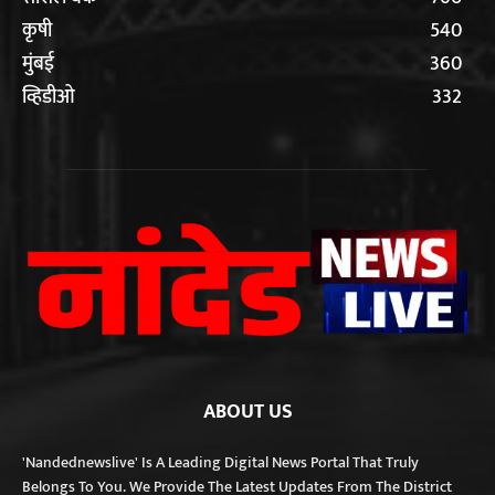
कृषी
540
मुंबई
360
व्हिडीओ
332
ABOUT US
'Nandednewslive' Is A Leading Digital News Portal That Truly
Belongs To You. We Provide The Latest Updates From The District