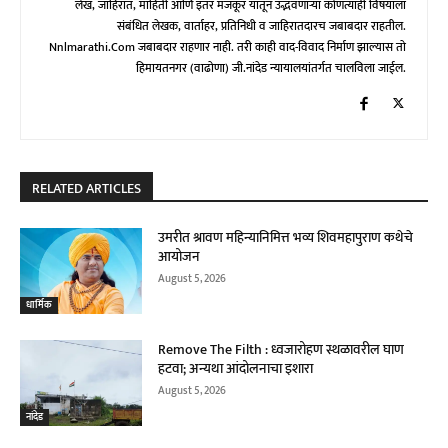
लेख, जाहिरात, माहिती आणि इतर मजकूर यातून उद्भवणाऱ्या कोणत्याही विषयाला
संबंधित लेखक, वार्ताहर, प्रतिनिधी व जाहिरातदारच जबाबदार राहतील.
Nnlmarathi.com जबाबदार राहणार नाही. तरी काही वाद-विवाद निर्माण झाल्यास तो
हिमायतनगर (वाढोणा) जी.नांदेड न्यायालयांतर्गत चालविला जाईल.
RELATED ARTICLES
उमरीत श्रावण महिन्यानिमित्त भव्य शिवमहापुराण कथेचे
आयोजन
August 5, 2026
धार्मिक
Remove The Filth : ध्वजारोहण स्थळावरील घाण
हटवा; अन्यथा आंदोलनाचा इशारा
August 5, 2026
नांदेड