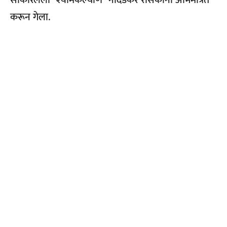
साकारलेला “श्यामकल्याण” नांदेडकर रसिकांना अभिमंत्रित
करून गेला.