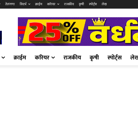
तेलंगणा
विदर्भ
क्राईम
करियर
राजकीय
कृषी
स्पोर्ट्स
लेख
क्राईम
करियर
राजकीय
कृषी
स्पोर्ट्स
ले