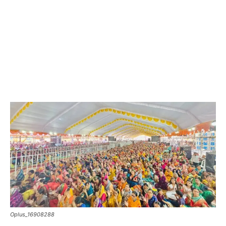
Oplus_16908288