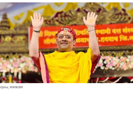
Oplus_16908288