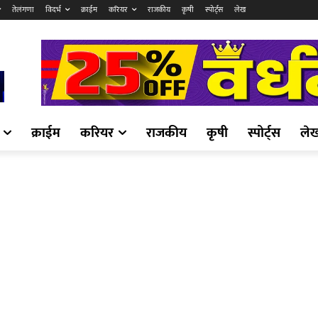
तेलंगणा
विदर्भ
क्राईम
करियर
राजकीय
कृषी
स्पोर्ट्स
लेख
क्राईम
करियर
राजकीय
कृषी
स्पोर्ट्स
ले