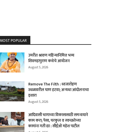
MOST POPULAR
उमरीत श्रावण महिन्यानिमित्त भव्य
शिवमहापुराण कथेचे आयोजन
August 5, 2026
Remove The Filth : ध्वजारोहण
स्थळावरील घाण हटवा; अन्यथा आंदोलनाचा
इशारा
August 5, 2026
आदिवासी भागाच्या विकासासाठी समन्वयाने
काम करा; पेसा, घरकुल व स्वच्छतेच्या
कामांना गती द्या : सीईओ महेश पाटील