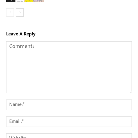
Leave A Reply
Comment:
Na
Em
We