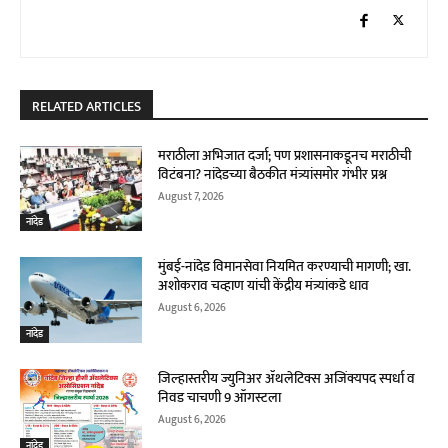
RELATED ARTICLES
मराठीला अभिजात दर्जा; पण प्रशासनाकडूनच मराठीची
विटंबना? नांदेडच्या बैठकीत मंत्र्यांसमोर गंभीर प्रश्न
August 7, 2026
नांदेड
मुंबई-नांदेड विमानसेवा नियमित करण्याची मागणी; खा.
अशोकराव चव्हाण यांची केंद्रीय मंत्र्यांकडे धाव
August 6, 2026
नांदेड
जिल्हास्तरीय ज्युनिअर ॲथलेटिक्स अजिंक्यपद स्पर्धा व
निवड चाचणी 9 ऑगस्टला
August 6, 2026
नांदेड