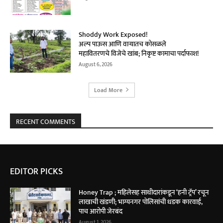
Shoddy Work Exposed!
अल्प पाऊस आणि वाऱ्यातच कोसळले
महावितरणचे विजेचे खांब; निकृष्ट कामाचा पर्दाफाश!
August 6, 2026
Load More
RECENT COMMENTS
EDITOR PICKS
Honey Trap ; महिलेसह साथीदारांकडून ‘हनी ट्रॅप’ रचून
लाखाची खंडणी; भाग्यनगर पोलिसांची धडक कारवाई,
पाच आरोपी जेरबंद
August 1, 2026