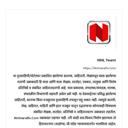
NNL Team
Https://nnlmarathi.com/
या वृत्तवाहिणी/पोर्टलवर प्रकाशित झालेल्या बातम्या, जाहिराती, लेखांमधून व्यक्त झालेल्या
मतांची जबाबदारी हि फक्त आणि फक्त लेखक, वार्ताहर, पत्रकार, तालुका आणि विशेष
प्रतिनिधी व संबंधित जाहिरातदारांची आहे. यास प्रकाशक, संचालक/संपादक, मालक,
संपादकीय विभागाची सहमती असेल असे नाही. या वेबसाईटवर प्रसिद्ध झालेल्या
जाहिराती, बातम्या किंवा मजकुरास वृत्तवाहिणी तपासून पाहू शकत नाही. त्यामुळे बातमी,
लेख, जाहिरात, माहिती आणि इतर मजकूर यातून उद्भवणाऱ्या कोणत्याही विषयाला
संबंधित लेखक, वार्ताहर, प्रतिनिधी व जाहिरातदारच जबाबदार राहतील.
Nnlmarathi.com जबाबदार राहणार नाही. तरी काही वाद-विवाद निर्माण झाल्यास तो
हिमायतनगर (वाढोणा) जी.नांदेड न्यायालयांतर्गत चालविला जाईल.