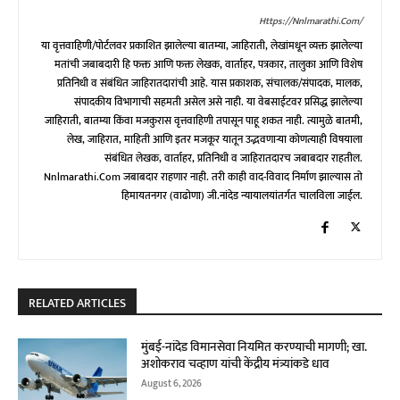
Https://nnlmarathi.com/
या वृत्तवाहिणी/पोर्टलवर प्रकाशित झालेल्या बातम्या, जाहिराती, लेखांमधून व्यक्त झालेल्या
मतांची जबाबदारी हि फक्त आणि फक्त लेखक, वार्ताहर, पत्रकार, तालुका आणि विशेष
प्रतिनिधी व संबंधित जाहिरातदारांची आहे. यास प्रकाशक, संचालक/संपादक, मालक,
संपादकीय विभागाची सहमती असेल असे नाही. या वेबसाईटवर प्रसिद्ध झालेल्या
जाहिराती, बातम्या किंवा मजकुरास वृत्तवाहिणी तपासून पाहू शकत नाही. त्यामुळे बातमी,
लेख, जाहिरात, माहिती आणि इतर मजकूर यातून उद्भवणाऱ्या कोणत्याही विषयाला
संबंधित लेखक, वार्ताहर, प्रतिनिधी व जाहिरातदारच जबाबदार राहतील.
Nnlmarathi.com जबाबदार राहणार नाही. तरी काही वाद-विवाद निर्माण झाल्यास तो
हिमायतनगर (वाढोणा) जी.नांदेड न्यायालयांतर्गत चालविला जाईल.
RELATED ARTICLES
मुंबई-नांदेड विमानसेवा नियमित करण्याची मागणी; खा.
अशोकराव चव्हाण यांची केंद्रीय मंत्र्यांकडे धाव
August 6, 2026