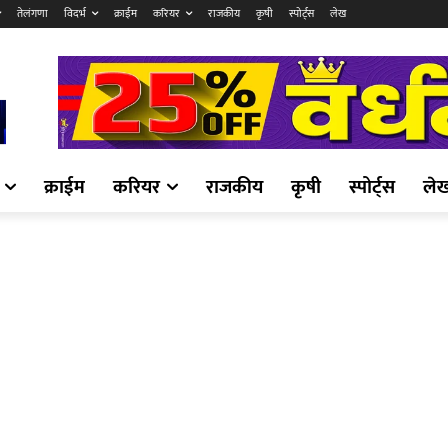
तेलंगणा
विदर्भ
क्राईम
करियर
राजकीय
कृषी
स्पोर्ट्स
लेख
क्राईम
करियर
राजकीय
कृषी
स्पोर्ट्स
ले