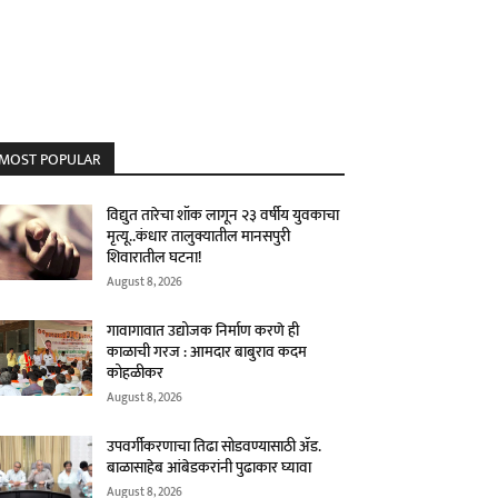
MOST POPULAR
विद्युत तारेचा शॉक लागून २३ वर्षीय युवकाचा
मृत्यू..कंधार तालुक्यातील मानसपुरी
शिवारातील घटना!
August 8, 2026
गावागावात उद्योजक निर्माण करणे ही
काळाची गरज : आमदार बाबुराव कदम
कोहळीकर
August 8, 2026
उपवर्गीकरणाचा तिढा सोडवण्यासाठी ॲड.
बाळासाहेब आंबेडकरांनी पुढाकार घ्यावा
August 8, 2026