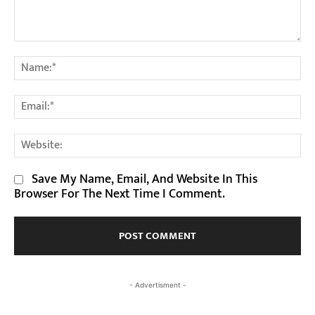
Comment:
Na
Em
We
Save My Name, Email, And Website In This
Browser For The Next Time I Comment.
- Advertisment -