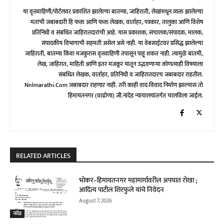
या वृत्तवाहिणी/पोर्टलवर प्रकाशित झालेल्या बातम्या, जाहिराती, लेखांमधून व्यक्त झालेल्या
मतांची जबाबदारी हि फक्त आणि फक्त लेखक, वार्ताहर, पत्रकार, तालुका आणि विशेष
प्रतिनिधी व संबंधित जाहिरातदारांची आहे. यास प्रकाशक, संचालक/संपादक, मालक,
संपादकीय विभागाची सहमती असेल असे नाही. या वेबसाईटवर प्रसिद्ध झालेल्या
जाहिराती, बातम्या किंवा मजकुरास वृत्तवाहिणी तपासून पाहू शकत नाही. त्यामुळे बातमी,
लेख, जाहिरात, माहिती आणि इतर मजकूर यातून उद्भवणाऱ्या कोणत्याही विषयाला
संबंधित लेखक, वार्ताहर, प्रतिनिधी व जाहिरातदारच जबाबदार राहतील.
Nnlmarathi.com जबाबदार राहणार नाही. तरी काही वाद-विवाद निर्माण झाल्यास तो
हिमायतनगर (वाढोणा) जी.नांदेड न्यायालयांतर्गत चालविला जाईल.
RELATED ARTICLES
भोकर–हिमायतनगर महामार्गावरील अपघात रोखा ;
आदित्य पाटील शिरफुले यांचे निवेदन
August 7, 2026
नांदेड