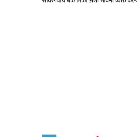
सावरण्याचे बळ मिळो अशा भावना व्यक्त केल्य