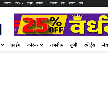
तेलंगणा
विदर्भ
क्राईम
करियर
राजकीय
कृषी
स्पोर्ट्स
लेख
क्राईम
करियर
राजकीय
कृषी
स्पोर्ट्स
ले