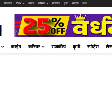
तेलंगणा
विदर्भ
क्राईम
करियर
राजकीय
कृषी
स्पोर्ट्स
लेख
क्राईम
करियर
राजकीय
कृषी
स्पोर्ट्स
ले