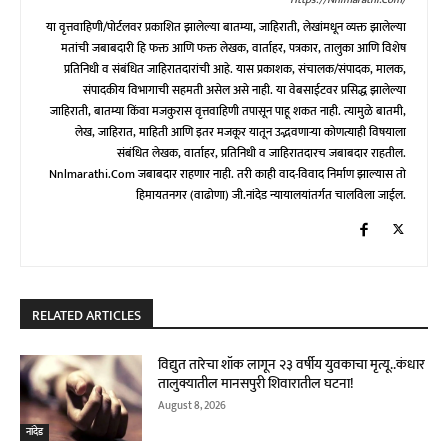
Https://nnlmarathi.com/
या वृत्तवाहिणी/पोर्टलवर प्रकाशित झालेल्या बातम्या, जाहिराती, लेखांमधून व्यक्त झालेल्या
मतांची जबाबदारी हि फक्त आणि फक्त लेखक, वार्ताहर, पत्रकार, तालुका आणि विशेष
प्रतिनिधी व संबंधित जाहिरातदारांची आहे. यास प्रकाशक, संचालक/संपादक, मालक,
संपादकीय विभागाची सहमती असेल असे नाही. या वेबसाईटवर प्रसिद्ध झालेल्या
जाहिराती, बातम्या किंवा मजकुरास वृत्तवाहिणी तपासून पाहू शकत नाही. त्यामुळे बातमी,
लेख, जाहिरात, माहिती आणि इतर मजकूर यातून उद्भवणाऱ्या कोणत्याही विषयाला
संबंधित लेखक, वार्ताहर, प्रतिनिधी व जाहिरातदारच जबाबदार राहतील.
Nnlmarathi.com जबाबदार राहणार नाही. तरी काही वाद-विवाद निर्माण झाल्यास तो
हिमायतनगर (वाढोणा) जी.नांदेड न्यायालयांतर्गत चालविला जाईल.
RELATED ARTICLES
विद्युत तारेचा शॉक लागून २३ वर्षीय युवकाचा मृत्यू..कंधार
तालुक्यातील मानसपुरी शिवारातील घटना!
August 8, 2026
नांदेड