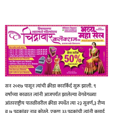
सन २०१७ पासून त्यांची क्रीडा कारर्किर्द सुरू झाली. ९
वर्षांच्या काळात त्यांनी आजपर्यंत झालेल्या वेगवेगळ्या
आंतरराष्ट्रीय पातळीवरील क्रीडा स्पर्धेत त्या २३ सुवर्ण,३ रौप्य
व ७ पदकांवर नाव कोरले. एकूण ३३ पदकांची त्यांनी कमाई