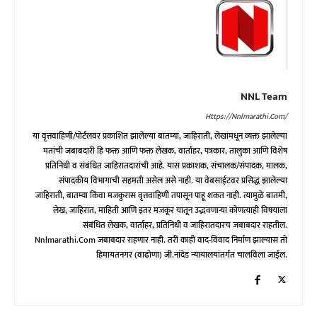
NNL Team
Https://nnlmarathi.com/
या वृत्तवाहिणी/पोर्टलवर प्रकाशित झालेल्या बातम्या, जाहिराती, लेखांमधून व्यक्त झालेल्या
मतांची जबाबदारी हि फक्त आणि फक्त लेखक, वार्ताहर, पत्रकार, तालुका आणि विशेष
प्रतिनिधी व संबंधित जाहिरातदारांची आहे. यास प्रकाशक, संचालक/संपादक, मालक,
संपादकीय विभागाची सहमती असेल असे नाही. या वेबसाईटवर प्रसिद्ध झालेल्या
जाहिराती, बातम्या किंवा मजकुरास वृत्तवाहिणी तपासून पाहू शकत नाही. त्यामुळे बातमी,
लेख, जाहिरात, माहिती आणि इतर मजकूर यातून उद्भवणाऱ्या कोणत्याही विषयाला
संबंधित लेखक, वार्ताहर, प्रतिनिधी व जाहिरातदारच जबाबदार राहतील.
Nnlmarathi.com जबाबदार राहणार नाही. तरी काही वाद-विवाद निर्माण झाल्यास तो
हिमायतनगर (वाढोणा) जी.नांदेड न्यायालयांतर्गत चालविला जाईल.