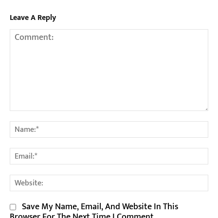
Leave A Reply
Comment:
Na
Em
We
Save My Name, Email, And Website In This
Browser For The Next Time I Comment.