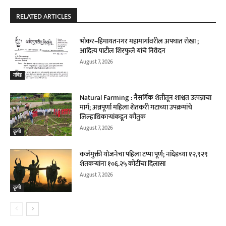
RELATED ARTICLES
भोकर–हिमायतनगर महामार्गावरील अपघात रोखा ;
आदित्य पाटील शिरफुले यांचे निवेदन
August 7, 2026
नांदेड
Natural Farming : नैसर्गिक शेतीतून शाश्वत उत्पन्नाचा
मार्ग; अन्नपूर्णा महिला शेतकरी गटाच्या उपक्रमांचे
जिल्हाधिकाऱ्यांकडून कौतुक
August 7, 2026
कृषी
कर्जमुक्ती योजनेचा पहिला टप्पा पूर्ण; नांदेडच्या १२,९२९
शेतकऱ्यांना १०६.२५ कोटींचा दिलासा
August 7, 2026
कृषी