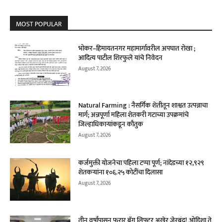
MOST POPULAR
भोकर–हिमायतनगर महामार्गावरील अपघात रोखा ;
आदित्य पाटील शिरफुले यांचे निवेदन
August 7, 2026
Natural Farming : नैसर्गिक शेतीतून शाश्वत उत्पन्नाचा
मार्ग; अन्नपूर्णा महिला शेतकरी गटाच्या उपक्रमांचे
जिल्हाधिकाऱ्यांकडून कौतुक
August 7, 2026
कर्जमुक्ती योजनेचा पहिला टप्पा पूर्ण; नांदेडच्या १२,९२९
शेतकऱ्यांना १०६.२५ कोटींचा दिलासा
August 7, 2026
तीन वर्षांपासून फरार बॅग लिफ्टर अखेर जेरबंद! ओडिशा ते