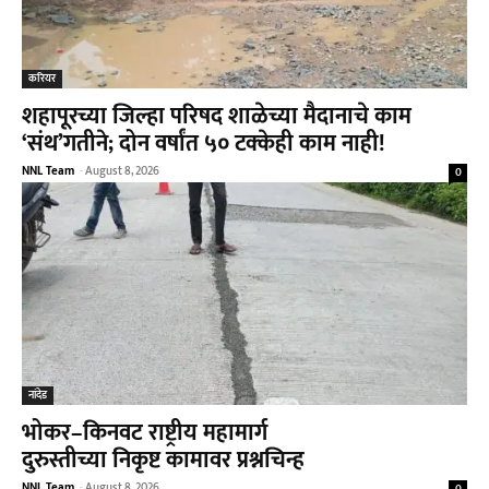
करियर
शहापूरच्या जिल्हा परिषद शाळेच्या मैदानाचे काम
‘संथ’गतीने; दोन वर्षांत ५० टक्केही काम नाही!
NNL Team
-
August 8, 2026
0
नांदेड
भोकर–किनवट राष्ट्रीय महामार्ग
दुरुस्तीच्या निकृष्ट कामावर प्रश्नचिन्ह
NNL Team
-
August 8, 2026