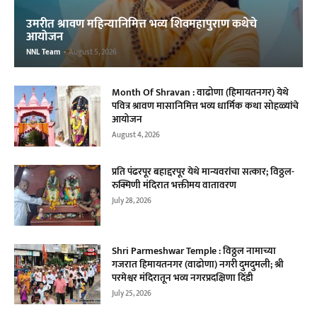
उमरीत श्रावण महिन्यानिमित्त भव्य शिवमहापुराण कथेचे
आयोजन
NNL Team
-
August 5, 2026
Month Of Shravan : वाढोणा (हिमायतनगर) येथे
पवित्र श्रावण मासानिमित्त भव्य धार्मिक कथा सोहळ्यांचे
आयोजन
August 4, 2026
प्रति पंढरपूर बहाद्दरपूर येथे मान्यवरांचा सत्कार; विठ्ठल-
रुक्मिणी मंदिरात भक्तीमय वातावरण
July 28, 2026
Shri Parmeshwar Temple : विठ्ठल नामाच्या
गजरात हिमायतनगर (वाढोणा) नगरी दुमदुमली; श्री
परमेश्वर मंदिरातून भव्य नगरप्रदक्षिणा दिंडी
July 25, 2026