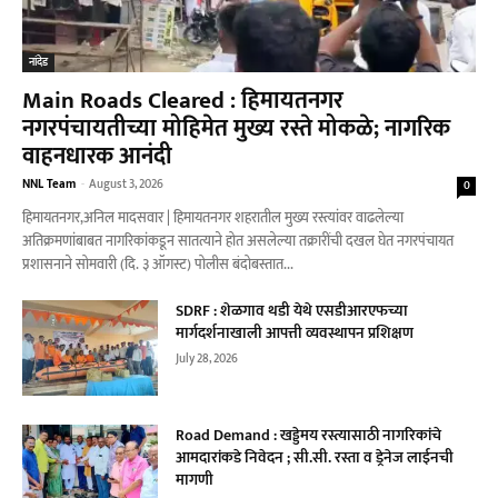
नांदेड
Main Roads Cleared : हिमायतनगर
नगरपंचायतीच्या मोहिमेत मुख्य रस्ते मोकळे; नागरिक
वाहनधारक आनंदी
NNL Team
-
August 3, 2026
0
हिमायतनगर,अनिल मादसवार | हिमायतनगर शहरातील मुख्य रस्त्यांवर वाढलेल्या
अतिक्रमणांबाबत नागरिकांकडून सातत्याने होत असलेल्या तक्रारींची दखल घेत नगरपंचायत
प्रशासनाने सोमवारी (दि. ३ ऑगस्ट) पोलीस बंदोबस्तात...
SDRF : शेळगाव थडी येथे एसडीआरएफच्या
मार्गदर्शनाखाली आपत्ती व्यवस्थापन प्रशिक्षण
July 28, 2026
Road Demand : खड्डेमय रस्त्यासाठी नागरिकांचे
आमदारांकडे निवेदन ; सी.सी. रस्ता व ड्रेनेज लाईनची
मागणी