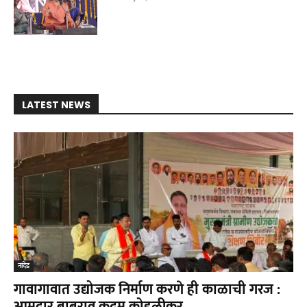
LATEST NEWS
नांदेड
गावागावात उद्योजक निर्माण करणे ही काळाची गरज :
आमदार बाबुराव कदम कोहळीकर