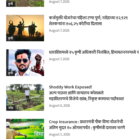
August 7, 2026
कृषी
कर्जमुक्ती योजनेचा पहिला टप्पा पूर्ण; नांदेडच्या १२,९२९
शेतकऱ्यांना १०६.२५ कोटींचा दिलासा
August 7, 2026
कृषी
धाराशिवमध्ये १५ कृषी अधिकारी निलंबित; हिमायतनगरमध्ये च
August 7, 2026
कृषी
Shoddy Work Exposed!
अल्प पाऊस आणि वाऱ्यातच कोसळले
महावितरणचे विजेचे खांब; निकृष्ट कामाचा पर्दाफाश!
August 6, 2026
नांदेड
Crop Insurance : प्रधानमंत्री पीक विमा योजनेची
अंतिम मुदत १० ऑगस्टपर्यंत : कृषीमंत्री दत्तात्रय भरणे
August 5, 2026