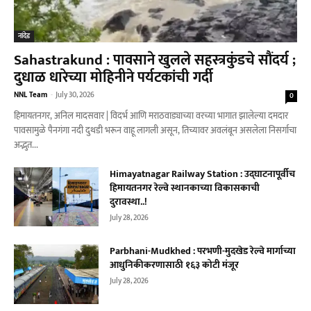
नांदेड
Sahastrakund : पावसाने खुलले सहस्त्रकुंडचे सौंदर्य ;
दुधाळ धारेच्या मोहिनीने पर्यटकांची गर्दी
NNL Team
-
July 30, 2026
0
हिमायतनगर, अनिल मादसवार | विदर्भ आणि मराठवाड्याच्या वरच्या भागात झालेल्या दमदार
पावसामुळे पैनगंगा नदी दुथडी भरून वाहू लागली असून, तिच्यावर अवलंबून असलेला निसर्गाचा
अद्भुत...
Himayatnagar Railway Station : उद्घाटनापूर्वीच
हिमायतनगर रेल्वे स्थानकाच्या विकासकाची
दुरावस्था..!
July 28, 2026
Parbhani-Mudkhed : परभणी-मुदखेड रेल्वे मार्गाच्या
आधुनिकीकरणासाठी १६३ कोटी मंजूर
July 28, 2026