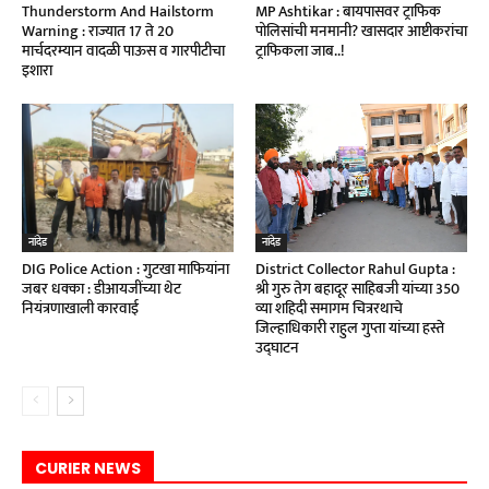
Thunderstorm And Hailstorm
MP Ashtikar : बायपासवर ट्राफिक
Warning : राज्यात 17 ते 20
पोलिसांची मनमानी? खासदार आष्टीकरांचा
मार्चदरम्यान वादळी पाऊस व गारपीटीचा
ट्राफिकला जाब..!
इशारा
नांदेड
नांदेड
DIG Police Action : गुटखा माफियांना
District Collector Rahul Gupta :
जबर धक्का : डीआयजींच्या थेट
श्री गुरु तेग बहादूर साहिबजी यांच्या 350
नियंत्रणाखाली कारवाई
व्या शहिदी समागम चित्ररथाचे
जिल्हाधिकारी राहुल गुप्ता यांच्या हस्ते
उद्घाटन
CURIER NEWS