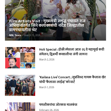
Film Artists Visit : मुख्यमंत्री समृद्ध पंचायत राज
अभियानांतर्गत सिने कलाकारांची नांदेड जिल्ह्यातील
ग्रामपंचायतींना भेट
NNL Team
-
March 15, 2026
Holi Special : होळी स्पेशल! आज २६ वे महामूर्ख कवी
संमेलन; द्विअर्थी कव्वालीचा जंगी सामना
March 2, 2026
‘Kailasa Live’ Concert ; सुप्रसिध्द गायक कैलास खेर
यांची ‌‘कैलासा लाईव्ह‌’ कॉन्सर्ट
March 1, 2026
पणशीकरांचा जोरकस मालकंस
February 26, 2026