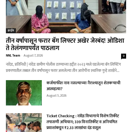
क्राईम
तीन वर्षांपासून फरार बॅग लिफ्टर अखेर जेरबंद! ओडिशा
ते तेलंगणापर्यंत पाठलाग
NNL Team
-
August 7, 2026
0
नांदेड, प्रतिनिधी | नांदेड ग्रामीण पोलीस ठाण्याच्या हद्दीत २०२३ मध्ये घडलेल्या बॅग लिफ्टिंग
प्रकरणातील तब्बल तीन वर्षांपासून फरार असलेल्या तीन आरोपींना स्थानिक गुन्हे शाखेने...
कर्जमाफीत नाव नसल्याच्या नैराश्यातून शेतकऱ्याची
आत्महत्या?
August 5, 2026
Ticket Checking : नांदेड विभागाचे विशेष तिकीट
तपासणी अभियान; 339 विनातिकीट व अनियमित
प्रवाशांकडून ₹2.33 लाखांचा दंड वसूल