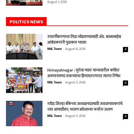
August 1, 2026
POLITICS NEWS
उपवर्गीकरणाचा तिढा सोडवण्यासाठी ॲड. बाळासाहेब
आंबेडकरांनी पुढाकार घ्यावा
NNL Team
-
August 8, 2026
0
Himayatnagar : सुनेत्रा पवार यांच्यावरील कथित
अवमानास्पद वक्तव्याचा हिमायतनगरात संतप्त निषेध
NNL Team
-
August 5, 2026
0
नांदेड जिल्हा बँकेच्या अध्यक्षपदासाठी जवळगावकरांचे
नाव आघाडीवर; भाजप प्रवेशाच्या चर्चांना उधाण
NNL Team
-
August 5, 2026
0