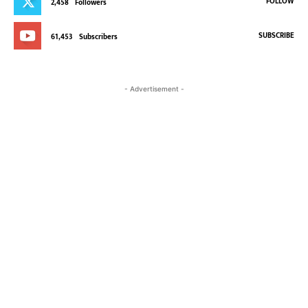
FOLLOW
2,458
Followers
SUBSCRIBE
61,453
Subscribers
- Advertisement -