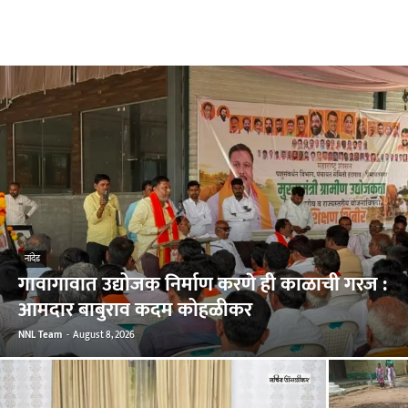
नांदेड
गावागावात उद्योजक निर्माण करणे ही काळाची गरज :
आमदार बाबुराव कदम कोहळीकर
NNL Team
-
August 8, 2026