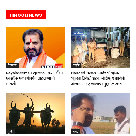
HINGOLI NEWS
तेलंगणा
क्राईम
Rayalaseema Express : रायलसीमा
Nanded News : नांदेड परिक्षेत्रात
एक्सप्रेस परभणीपर्यंत वाढवण्याची
‘गुटखा’विरोधी धडक मोहीम; ९ आरोपी
मागणी
जेरबंद, ८.४२ लाखांचा मुद्देमाल जप्त
कृषी
नांदेड