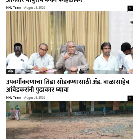
NNL Team
-
August 8, 2026
0
नांदेड
उपवर्गीकरणाचा तिढा सोडवण्यासाठी ॲड. बाळासाहेब
आंबेडकरांनी पुढाकार घ्यावा
NNL Team
-
August 8, 2026
0