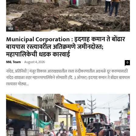
नांदेड
Municipal Corporation : इदगाह कमान ते बोंढार
बायपास रस्त्यावरील अतिक्रमणे जमीनदोस्त;
महापालिकेची धडक कारवाई
NNL Team
-
August 4, 2026
0
नांदेड, प्रतिनिधी | मंजूर विकास आराखड्यातील रस्ता रुंदीकरणातील अडथळे दूर करण्यासाठी
नांदेड-वाघाळा शहर महानगरपालिकेने सोमवारी (दि. ३ ऑगस्ट) इदगाह कमान ते बोंढार बायपास
रस्त्यावर मोठ्या...