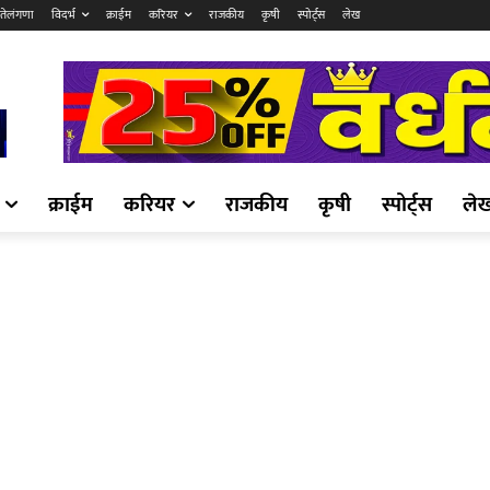
तेलंगणा
विदर्भ
क्राईम
करियर
राजकीय
कृषी
स्पोर्ट्स
लेख
क्राईम
करियर
राजकीय
कृषी
स्पोर्ट्स
ले