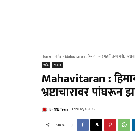
Home
नांदेड
Mahavitaran : हिमायतनगर महावितरण मधील भ्रष्टाचारा
नांदेड
महाराष्ट्र
Mahavitaran : हिम
भ्रष्टाचारावर पांघरून झ
By
NNL Team
February 8, 2026
Share