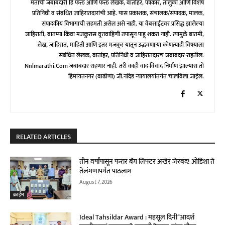
मतांची जबाबदारी हि फक्त आणि फक्त लेखक, वार्ताहर, पत्रकार, तालुका आणि विशेष
प्रतिनिधी व संबंधित जाहिरातदारांची आहे. यास प्रकाशक, संचालक/संपादक, मालक,
संपादकीय विभागाची सहमती असेल असे नाही. या वेबसाईटवर प्रसिद्ध झालेल्या
जाहिराती, बातम्या किंवा मजकुरास वृत्तवाहिणी तपासून पाहू शकत नाही. त्यामुळे बातमी,
लेख, जाहिरात, माहिती आणि इतर मजकूर यातून उद्भवणाऱ्या कोणत्याही विषयाला
संबंधित लेखक, वार्ताहर, प्रतिनिधी व जाहिरातदारच जबाबदार राहतील.
Nnlmarathi.com जबाबदार राहणार नाही. तरी काही वाद-विवाद निर्माण झाल्यास तो
हिमायतनगर (वाढोणा) जी.नांदेड न्यायालयांतर्गत चालविला जाईल.
RELATED ARTICLES
तीन वर्षांपासून फरार बॅग लिफ्टर अखेर जेरबंद! ओडिशा ते
तेलंगणापर्यंत पाठलाग
August 7, 2026
क्राईम
Ideal Tahsildar Award : महसूल दिनी ‘आदर्श