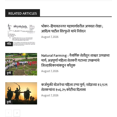
RELATED ARTICLES
भोकर–हिमायतनगर महामार्गावरील अपघात रोखा ;
आदित्य पाटील शिरफुले यांचे निवेदन
August 7, 2026
नांदेड
Natural Farming : नैसर्गिक शेतीतून शाश्वत उत्पन्नाचा
मार्ग; अन्नपूर्णा महिला शेतकरी गटाच्या उपक्रमांचे
जिल्हाधिकाऱ्यांकडून कौतुक
August 7, 2026
कृषी
कर्जमुक्ती योजनेचा पहिला टप्पा पूर्ण; नांदेडच्या १२,९२९
शेतकऱ्यांना १०६.२५ कोटींचा दिलासा
August 7, 2026
कृषी