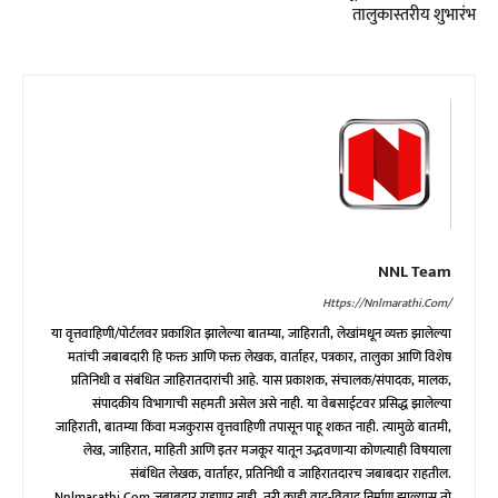
तालुकास्तरीय शुभारंभ
NNL Team
Https://nnlmarathi.com/
या वृत्तवाहिणी/पोर्टलवर प्रकाशित झालेल्या बातम्या, जाहिराती, लेखांमधून व्यक्त झालेल्या
मतांची जबाबदारी हि फक्त आणि फक्त लेखक, वार्ताहर, पत्रकार, तालुका आणि विशेष
प्रतिनिधी व संबंधित जाहिरातदारांची आहे. यास प्रकाशक, संचालक/संपादक, मालक,
संपादकीय विभागाची सहमती असेल असे नाही. या वेबसाईटवर प्रसिद्ध झालेल्या
जाहिराती, बातम्या किंवा मजकुरास वृत्तवाहिणी तपासून पाहू शकत नाही. त्यामुळे बातमी,
लेख, जाहिरात, माहिती आणि इतर मजकूर यातून उद्भवणाऱ्या कोणत्याही विषयाला
संबंधित लेखक, वार्ताहर, प्रतिनिधी व जाहिरातदारच जबाबदार राहतील.
Nnlmarathi.com जबाबदार राहणार नाही. तरी काही वाद-विवाद निर्माण झाल्यास तो