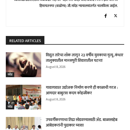
हिमायतनगर (वाढोणा) जी.नांदेड न्यायालयांतर्गत चालविला जाईल.
RELATED ARTICLES
विद्युत तारेचा शॉक लागून २३ वर्षीय युवकाचा मृत्यू..कंधार
तालुक्यातील मानसपुरी शिवारातील घटना!
August 8, 2026
नांदेड
गावागावात उद्योजक निर्माण करणे ही काळाची गरज :
आमदार बाबुराव कदम कोहळीकर
August 8, 2026
नांदेड
उपवर्गीकरणाचा तिढा सोडवण्यासाठी ॲड. बाळासाहेब
आंबेडकरांनी पुढाकार घ्यावा