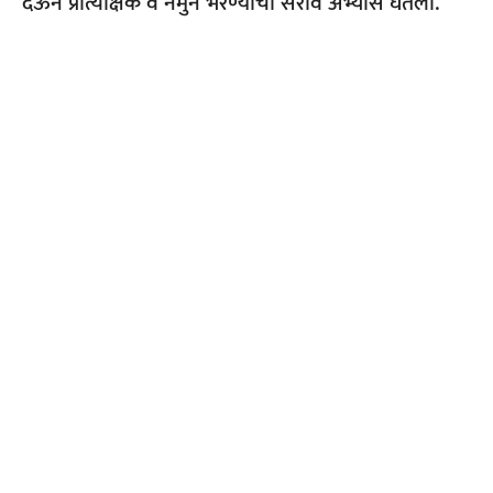
देऊन प्रात्यक्षिक व नमुने भरण्याचा सराव अभ्यास घेतला.