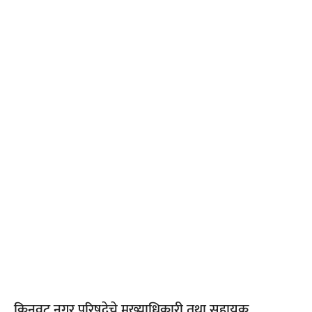
किनवट नगर परिषदेचे मुख्याधिकारी तथा सहायक