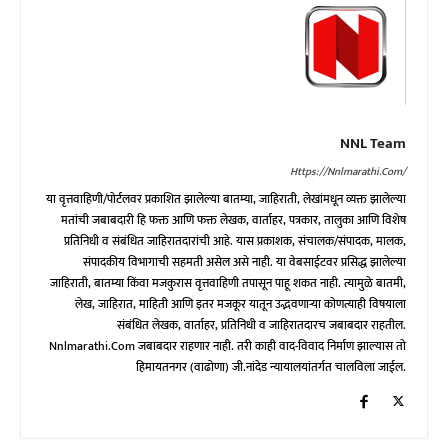
NNL Team
Https://nnlmarathi.com/
या वृत्तवाहिणी/पोर्टलवर प्रकाशित झालेल्या बातम्या, जाहिराती, लेखांमधून व्यक्त झालेल्या
मतांची जबाबदारी हि फक्त आणि फक्त लेखक, वार्ताहर, पत्रकार, तालुका आणि विशेष
प्रतिनिधी व संबंधित जाहिरातदारांची आहे. यास प्रकाशक, संचालक/संपादक, मालक,
संपादकीय विभागाची सहमती असेल असे नाही. या वेबसाईटवर प्रसिद्ध झालेल्या
जाहिराती, बातम्या किंवा मजकुरास वृत्तवाहिणी तपासून पाहू शकत नाही. त्यामुळे बातमी,
लेख, जाहिरात, माहिती आणि इतर मजकूर यातून उद्भवणाऱ्या कोणत्याही विषयाला
संबंधित लेखक, वार्ताहर, प्रतिनिधी व जाहिरातदारच जबाबदार राहतील.
Nnlmarathi.com जबाबदार राहणार नाही. तरी काही वाद-विवाद निर्माण झाल्यास तो
हिमायतनगर (वाढोणा) जी.नांदेड न्यायालयांतर्गत चालविला जाईल.