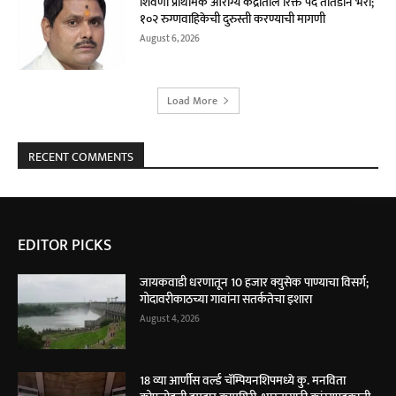
शिवणी प्राथमिक आरोग्य केंद्रातील रिक्त पदे तातडीने भरा;
१०२ रुग्णवाहिकेची दुरुस्ती करण्याची मागणी
August 6, 2026
Load More
RECENT COMMENTS
EDITOR PICKS
जायकवाडी धरणातून 10 हजार क्युसेक पाण्याचा विसर्ग;
गोदावरीकाठच्या गावांना सतर्कतेचा इशारा
August 4, 2026
18 व्या आर्णीस वर्ल्ड चॅम्पियनशिपमध्ये कु. मनविता