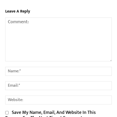
Leave A Reply
Comment:
Na
Em
We
Save My Name, Email, And Website In This