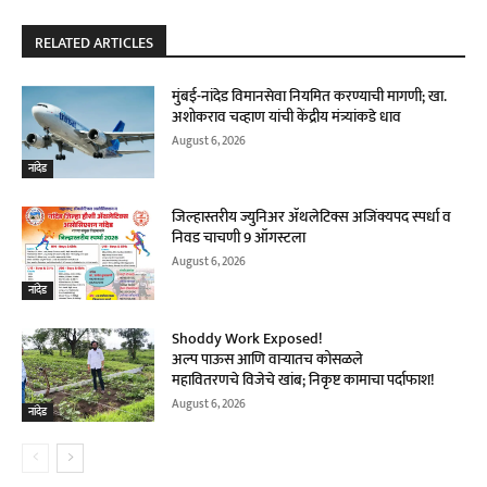
RELATED ARTICLES
मुंबई-नांदेड विमानसेवा नियमित करण्याची मागणी; खा.
अशोकराव चव्हाण यांची केंद्रीय मंत्र्यांकडे धाव
August 6, 2026
नांदेड
जिल्हास्तरीय ज्युनिअर ॲथलेटिक्स अजिंक्यपद स्पर्धा व
निवड चाचणी 9 ऑगस्टला
August 6, 2026
नांदेड
Shoddy Work Exposed!
अल्प पाऊस आणि वाऱ्यातच कोसळले
महावितरणचे विजेचे खांब; निकृष्ट कामाचा पर्दाफाश!
August 6, 2026
नांदेड