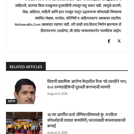
जाहिराती, बातम्या किंवा मजकुरास वृत्तवाहिणी तपासून पाहू शकत नाही. त्यामुळे बातमी,
लेख, जाहिरात, माहिती आणि इतर मजकूर यातून उद्भवणाऱ्या कोणत्याही विषयाला
संबंधित लेखक, वार्ताहर, प्रतिनिधी व जाहिरातदारच जबाबदार राहतील.
Nnlmarathi.com जबाबदार राहणार नाही. तरी काही वाद-विवाद निर्माण झाल्यास तो
हिमायतनगर (वाढोणा) जी.नांदेड न्यायालयांतर्गत चालविला जाईल.
RELATED ARTICLES
शिवणी प्राथमिक आरोग्य केंद्रातील रिक्त पदे तातडीने भरा;
१०२ रुग्णवाहिकेची दुरुस्ती करण्याची मागणी
August 6, 2026
आरोग्य
18 व्या आर्णीस वर्ल्ड चॅम्पियनशिपमध्ये कु. मनविता
कोपलोडची दमदार कामगिरी; भारतासाठी कांस्यपदकाची
कमाई
August 6, 2026