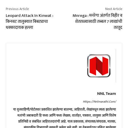
Previous Article
Next Article
Leopard Attack In Kinwat :
Mnrega : मनरेगा अंतर्गत विहीर व
किनवट तालुक्यात बिबट्याचा
शेततळ्यासाठी तब्बल 7 लाखांची
धक्कादायक हल्ला
तरतूद
NNL Team
Https://nnlmarathi.com/
या वृत्तवाहिणी/पोर्टलवर प्रकाशित झालेल्या बातम्या, जाहिराती, लेखांमधून व्यक्त झालेल्या
मतांची जबाबदारी हि फक्त आणि फक्त लेखक, वार्ताहर, पत्रकार, तालुका आणि विशेष
प्रतिनिधी व संबंधित जाहिरातदारांची आहे. यास प्रकाशक, संचालक/संपादक, मालक,
संपादकीय विभागाची सहमती असेल असे नाही. या वेबसाईटवर प्रसिद्ध झालेल्या