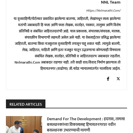
NNL Team
Https://nnlmarathi.com/
या वृत्तवाहिणी/पोर्टलवर प्रकाशित झालेल्या बातम्या, जाहिराती, लेखांमधून व्यक्त झालेल्या
मतांची जबाबदारी हि फक्त आणि फक्त लेखक, वार्ताहर, पत्रकार, तालुका आणि विशेष
प्रतिनिधी व संबंधित जाहिरातदारांची आहे. यास प्रकाशक, संचालक/संपादक, मालक,
संपादकीय विभागाची सहमती असेल असे नाही. या वेबसाईटवर प्रसिद्ध झालेल्या
जाहिराती, बातम्या किंवा मजकुरास वृत्तवाहिणी तपासून पाहू शकत नाही. त्यामुळे बातमी,
लेख, जाहिरात, माहिती आणि इतर मजकूर यातून उद्भवणाऱ्या कोणत्याही विषयाला
संबंधित लेखक, वार्ताहर, प्रतिनिधी व जाहिरातदारच जबाबदार राहतील.
Nnlmarathi.com जबाबदार राहणार नाही. तरी काही वाद-विवाद निर्माण झाल्यास तो
हिमायतनगर (वाढोणा) जी.नांदेड न्यायालयांतर्गत चालविला जाईल.
RELATED ARTICLES
Demand For The Development : हदगाव, तामसा
बसस्थानकांच्या विकासासह हिमायतनगरात नवीन
बसस्थानक उभारण्याची मागणी