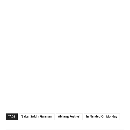
TAGS
'Sakal Siddhi Gajanan'
Abhang Festival
In Nanded On Monday