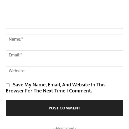
Comment:
Na
Em
We
Save My Name, Email, And Website In This
Browser For The Next Time I Comment.
- Advertisment -