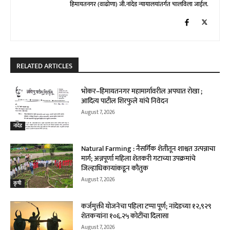
हिमायतनगर (वाढोणा) जी.नांदेड न्यायालयांतर्गत चालविला जाईल.
RELATED ARTICLES
भोकर–हिमायतनगर महामार्गावरील अपघात रोखा ;
आदित्य पाटील शिरफुले यांचे निवेदन
August 7, 2026
नांदेड
Natural Farming : नैसर्गिक शेतीतून शाश्वत उत्पन्नाचा
मार्ग; अन्नपूर्णा महिला शेतकरी गटाच्या उपक्रमांचे
जिल्हाधिकाऱ्यांकडून कौतुक
August 7, 2026
कृषी
कर्जमुक्ती योजनेचा पहिला टप्पा पूर्ण; नांदेडच्या १२,९२९
शेतकऱ्यांना १०६.२५ कोटींचा दिलासा
August 7, 2026