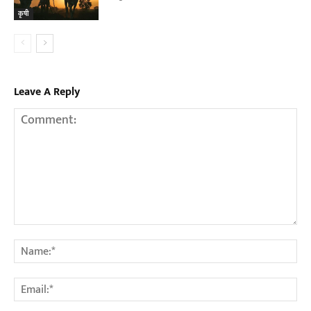
कृषी
Leave A Reply
Comment:
Na
Em