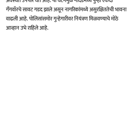
अवस्थेत उपचार घेत आहे. या घटनेमुळे नांदेडमध्ये पुन्हा एकदा
गँगवॉरचे सावट गडद झाले असून नागरिकांमध्ये असुरक्षिततेची भावना
वाढली आहे. पोलिसांसमोर गुन्हेगारीवर नियंत्रण मिळवण्याचे मोठे
आव्हान उभे राहिले आहे.