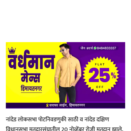
नांदेड लोकसभा पोटनिवडणुकी साठी व नांदेड दक्षिण
विधानसभा मतदारसंघातील 20 नोव्हेंबर रोजी मतदान झाले,