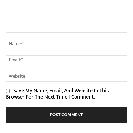
Comment:
Na
Em
We
Save My Name, Email, And Website In This
Browser For The Next Time I Comment.