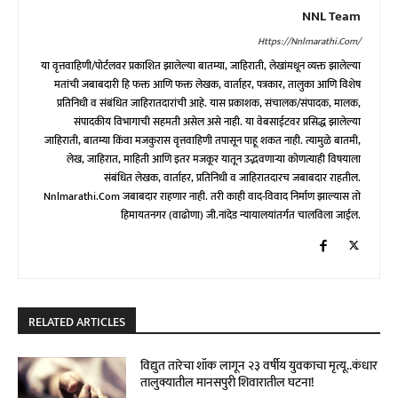
NNL Team
Https://nnlmarathi.com/
या वृत्तवाहिणी/पोर्टलवर प्रकाशित झालेल्या बातम्या, जाहिराती, लेखांमधून व्यक्त झालेल्या
मतांची जबाबदारी हि फक्त आणि फक्त लेखक, वार्ताहर, पत्रकार, तालुका आणि विशेष
प्रतिनिधी व संबंधित जाहिरातदारांची आहे. यास प्रकाशक, संचालक/संपादक, मालक,
संपादकीय विभागाची सहमती असेल असे नाही. या वेबसाईटवर प्रसिद्ध झालेल्या
जाहिराती, बातम्या किंवा मजकुरास वृत्तवाहिणी तपासून पाहू शकत नाही. त्यामुळे बातमी,
लेख, जाहिरात, माहिती आणि इतर मजकूर यातून उद्भवणाऱ्या कोणत्याही विषयाला
संबंधित लेखक, वार्ताहर, प्रतिनिधी व जाहिरातदारच जबाबदार राहतील.
Nnlmarathi.com जबाबदार राहणार नाही. तरी काही वाद-विवाद निर्माण झाल्यास तो
हिमायतनगर (वाढोणा) जी.नांदेड न्यायालयांतर्गत चालविला जाईल.
RELATED ARTICLES
विद्युत तारेचा शॉक लागून २३ वर्षीय युवकाचा मृत्यू..कंधार
तालुक्यातील मानसपुरी शिवारातील घटना!