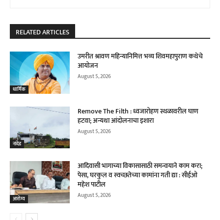
RELATED ARTICLES
उमरीत श्रावण महिन्यानिमित्त भव्य शिवमहापुराण कथेचे
आयोजन
August 5, 2026
धार्मिक
Remove The Filth : ध्वजारोहण स्थळावरील घाण
हटवा; अन्यथा आंदोलनाचा इशारा
August 5, 2026
नांदेड
आदिवासी भागाच्या विकासासाठी समन्वयाने काम करा;
पेसा, घरकुल व स्वच्छतेच्या कामांना गती द्या : सीईओ
महेश पाटील
August 5, 2026
आरोग्य