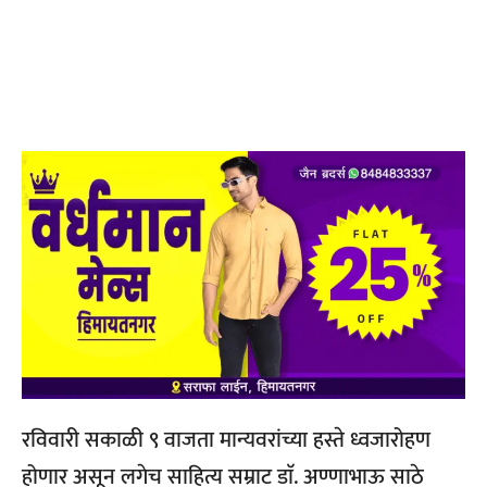
रविवारी सकाळी ९ वाजता मान्यवरांच्या हस्ते ध्वजारोहण
होणार असून लगेच साहित्य सम्राट डाॅ. अण्णाभाऊ साठे