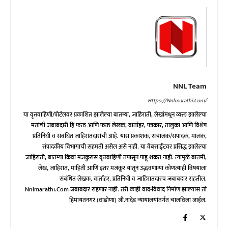
NNL Team
Https://nnlmarathi.com/
या वृत्तवाहिणी/पोर्टलवर प्रकाशित झालेल्या बातम्या, जाहिराती, लेखांमधून व्यक्त झालेल्या
मतांची जबाबदारी हि फक्त आणि फक्त लेखक, वार्ताहर, पत्रकार, तालुका आणि विशेष
प्रतिनिधी व संबंधित जाहिरातदारांची आहे. यास प्रकाशक, संचालक/संपादक, मालक,
संपादकीय विभागाची सहमती असेल असे नाही. या वेबसाईटवर प्रसिद्ध झालेल्या
जाहिराती, बातम्या किंवा मजकुरास वृत्तवाहिणी तपासून पाहू शकत नाही. त्यामुळे बातमी,
लेख, जाहिरात, माहिती आणि इतर मजकूर यातून उद्भवणाऱ्या कोणत्याही विषयाला
संबंधित लेखक, वार्ताहर, प्रतिनिधी व जाहिरातदारच जबाबदार राहतील.
Nnlmarathi.com जबाबदार राहणार नाही. तरी काही वाद-विवाद निर्माण झाल्यास तो
हिमायतनगर (वाढोणा) जी.नांदेड न्यायालयांतर्गत चालविला जाईल.