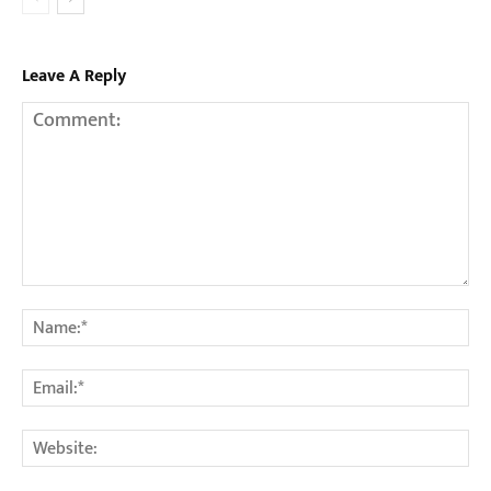
Leave A Reply
Comment:
Na
Em
We