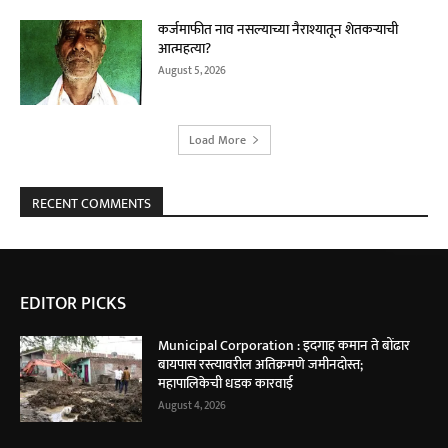
कर्जमाफीत नाव नसल्याच्या नैराश्यातून शेतकऱ्याची
आत्महत्या?
August 5, 2026
Load More
RECENT COMMENTS
EDITOR PICKS
Municipal Corporation : इदगाह कमान ते बोंढार
बायपास रस्त्यावरील अतिक्रमणे जमीनदोस्त;
महापालिकेची धडक कारवाई
August 4, 2026