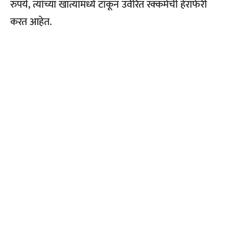
रुपये, त्यांच्या खात्यामध्ये टाकून उर्वरित रक्कमेची हेराफेरी
करत आहेत.