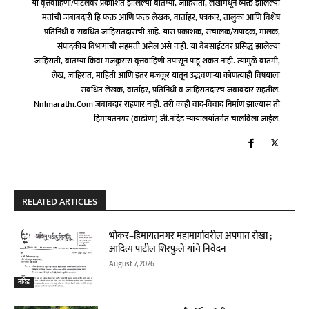
या वृत्तवाहिणी/पोर्टलवर प्रकाशित झालेल्या बातम्या, जाहिराती, लेखांमधून व्यक्त झालेल्या
मतांची जबाबदारी हि फक्त आणि फक्त लेखक, वार्ताहर, पत्रकार, तालुका आणि विशेष
प्रतिनिधी व संबंधित जाहिरातदारांची आहे. यास प्रकाशक, संचालक/संपादक, मालक,
संपादकीय विभागाची सहमती असेल असे नाही. या वेबसाईटवर प्रसिद्ध झालेल्या
जाहिराती, बातम्या किंवा मजकुरास वृत्तवाहिणी तपासून पाहू शकत नाही. त्यामुळे बातमी,
लेख, जाहिरात, माहिती आणि इतर मजकूर यातून उद्भवणाऱ्या कोणत्याही विषयाला
संबंधित लेखक, वार्ताहर, प्रतिनिधी व जाहिरातदारच जबाबदार राहतील.
Nnlmarathi.com जबाबदार राहणार नाही. तरी काही वाद-विवाद निर्माण झाल्यास तो
हिमायतनगर (वाढोणा) जी.नांदेड न्यायालयांतर्गत चालविला जाईल.
RELATED ARTICLES
भोकर–हिमायतनगर महामार्गावरील अपघात रोखा ;
आदित्य पाटील शिरफुले यांचे निवेदन
August 7, 2026
नांदेड