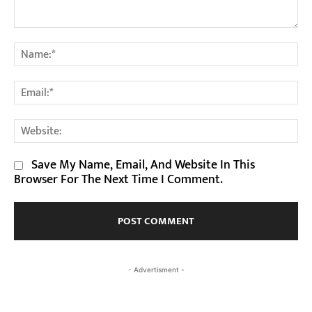
Comment:
Na
Em
We
Save My Name, Email, And Website In This
Browser For The Next Time I Comment.
- Advertisment -