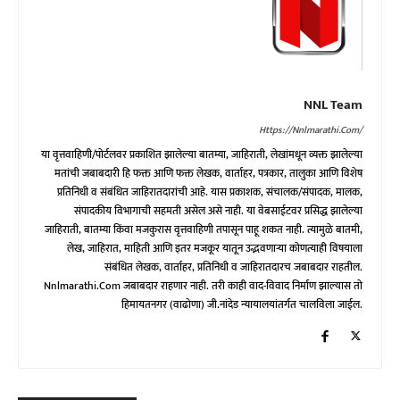
NNL Team
Https://nnlmarathi.com/
या वृत्तवाहिणी/पोर्टलवर प्रकाशित झालेल्या बातम्या, जाहिराती, लेखांमधून व्यक्त झालेल्या
मतांची जबाबदारी हि फक्त आणि फक्त लेखक, वार्ताहर, पत्रकार, तालुका आणि विशेष
प्रतिनिधी व संबंधित जाहिरातदारांची आहे. यास प्रकाशक, संचालक/संपादक, मालक,
संपादकीय विभागाची सहमती असेल असे नाही. या वेबसाईटवर प्रसिद्ध झालेल्या
जाहिराती, बातम्या किंवा मजकुरास वृत्तवाहिणी तपासून पाहू शकत नाही. त्यामुळे बातमी,
लेख, जाहिरात, माहिती आणि इतर मजकूर यातून उद्भवणाऱ्या कोणत्याही विषयाला
संबंधित लेखक, वार्ताहर, प्रतिनिधी व जाहिरातदारच जबाबदार राहतील.
Nnlmarathi.com जबाबदार राहणार नाही. तरी काही वाद-विवाद निर्माण झाल्यास तो
हिमायतनगर (वाढोणा) जी.नांदेड न्यायालयांतर्गत चालविला जाईल.