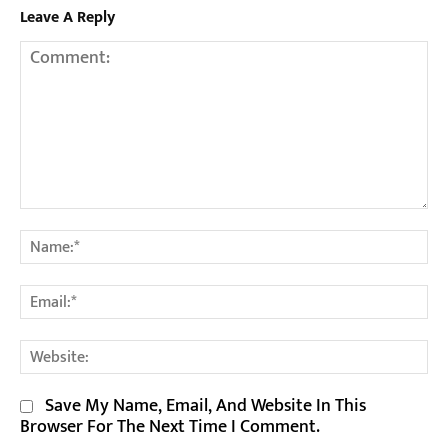
Leave A Reply
Comment:
Na
Em
We
Save My Name, Email, And Website In This
Browser For The Next Time I Comment.